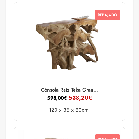
REBAJADO
Cónsola Raíz Teka Gran...
538,20
€
598,00
€
120 x
35 x
80cm