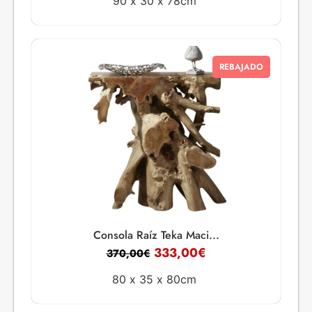
90 x
30 x
78cm
REBAJADO
Consola Raíz Teka Maci...
333,00
€
370,00
€
80 x
35 x
80cm