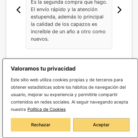
Es la segunda compra que hago.
Conocí
El envío rápido y la atención
encarg
estupenda, además lo principal
fueron
la calidad de los capazos es
Servic
increíble de un año a otro como
las ve
nuevos.
con lo
atenci
Valoramos tu privacidad
1
2
3
4
5
6
7
8
9
10
11
12
13
14
15
16
17
18
19
20
Este sitio web utiliza cookies propias y de terceros para
obtener estadísticas sobre los hábitos de navegación del
ESCRIBE TU RESEÑA
usuario, mejorar su experiencia y permitirle compartir
contenidos en redes sociales. Al seguir navegando acepta
nuestra
Política de Cookies
Rechazar
Aceptar
LOS CLIENTES TAMBIÉN