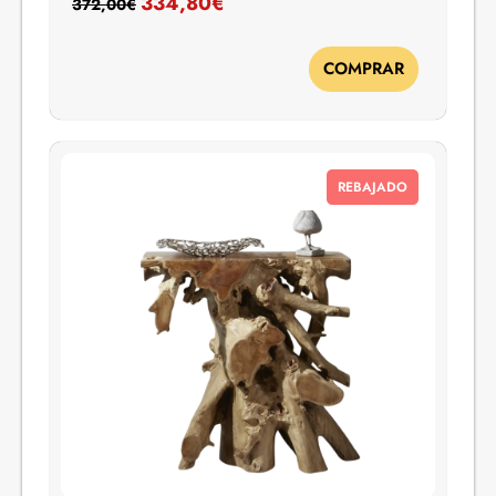
334,80
€
372,00
€
COMPRAR
REBAJADO