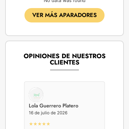
No data was found
VER MÁS APARADORES
OPINIONES DE NUESTROS
CLIENTES
Lola Guerrero Platero
Gemma
16 de julio de 2026
16 de j
★★★★★
★★★