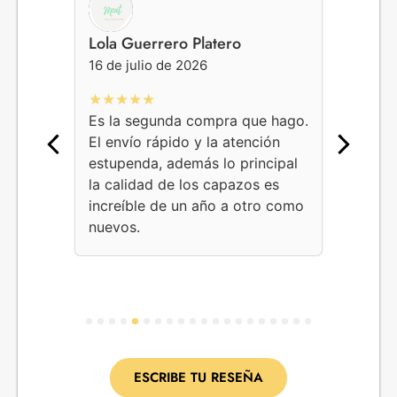
Lola Guerrero Platero
Gemma
16 de julio de 2026
16 de j
★★★★★
★★★
Es la segunda compra que hago.
Conocí
El envío rápido y la atención
encarg
estupenda, además lo principal
fueron
la calidad de los capazos es
Servic
increíble de un año a otro como
las ve
nuevos.
con lo
atenci
1
2
3
4
5
6
7
8
9
10
11
12
13
14
15
16
17
18
19
20
ESCRIBE TU RESEÑA