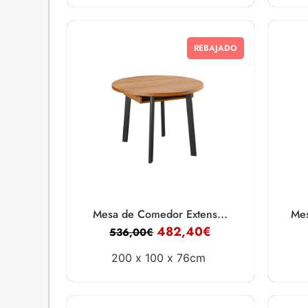
REBAJADO
Mesa de Comedor Extens...
Mes
482,40
€
536,00
€
200 x
100 x
76cm