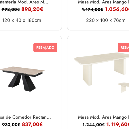
stanteria Mod. Ares M...
Mesa Mod. Ares Mango B
898,20
€
1.056,60
998,00
€
1.174,00
€
120 x
40 x
180cm
220 x
100 x
76cm
REBAJADO
REB
sa de Comedor Rectan...
Mesa Mod. Ares Mango E
837,00
€
1.119,60
930,00
€
1.244,00
€