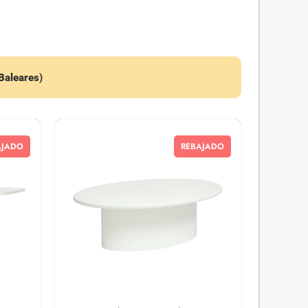
 Baleares
)
AJADO
REBAJADO