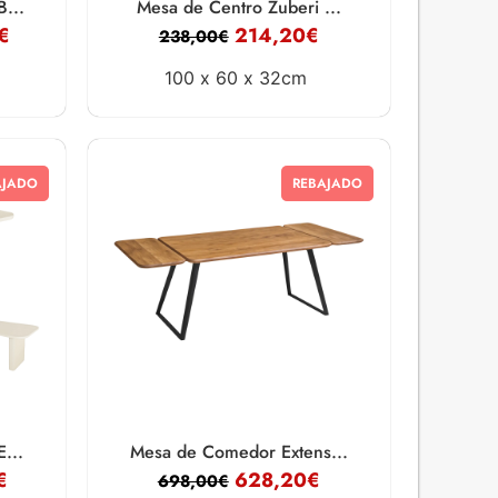
...
Mesa de Centro Zuberi ...
€
214,20
€
238,00
€
100 x
60 x
32cm
AJADO
REBAJADO
...
Mesa de Comedor Extens...
€
628,20
€
698,00
€