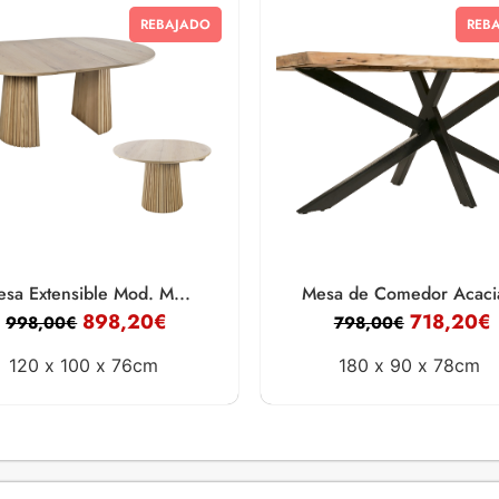
REBAJADO
REB
sa Extensible Mod. M...
Mesa de Comedor Acacia
898,20
€
718,20
€
998,00
€
798,00
€
120 x
100 x
76cm
180 x
90 x
78cm