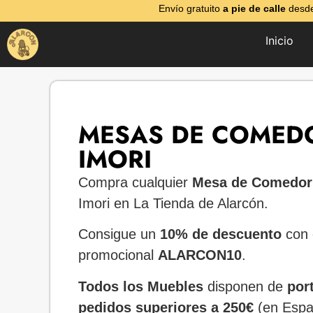
Envío gratuito
a pie de calle
desde
Inicio
MESAS DE COMED
IMORI
Compra cualquier
Mesa de Comedo
Imori en La Tienda de Alarcón.
Consigue un
10% de descuento
con 
promocional
ALARCON10
.
Todos los Muebles
disponen de
por
pedidos superiores a 250€
(en Espa