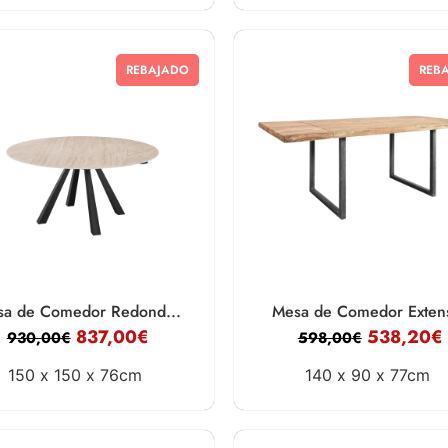
REBAJADO
REB
a de Comedor Redond...
Mesa de Comedor Extens
837,00
€
538,20
€
930,00
€
598,00
€
150 x
150 x
76cm
140 x
90 x
77cm