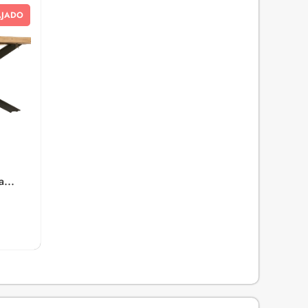
AJADO
...