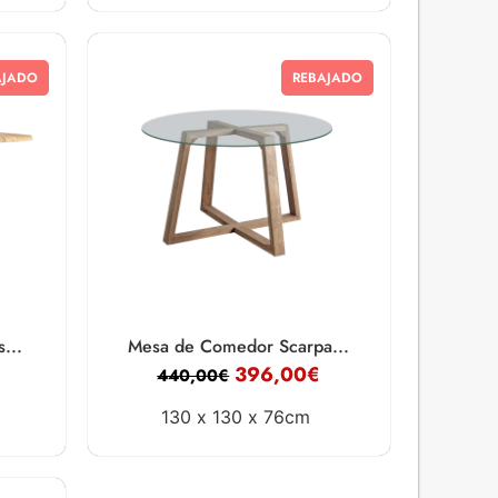
AJADO
REBAJADO
...
Mesa de Comedor Scarpa...
396,00
€
440,00
€
130 x
130 x
76cm