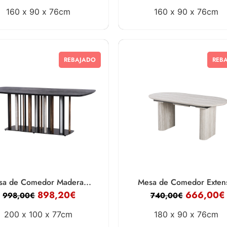
160 x
90 x
76cm
160 x
90 x
76cm
REBAJADO
REB
sa de Comedor Madera...
Mesa de Comedor Extens
898,20
€
666,00
€
998,00
€
740,00
€
200 x
100 x
77cm
180 x
90 x
76cm