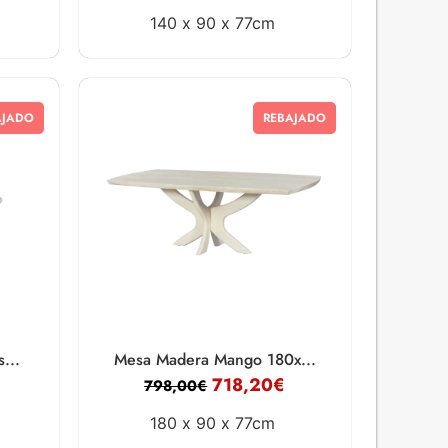
140 x
90 x
77cm
AJADO
REBAJADO
...
Mesa Madera Mango 180x...
718,20
€
798,00
€
180 x
90 x
77cm