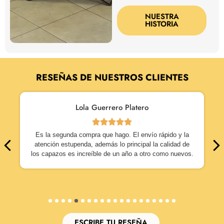
NUESTRA
HISTORIA
RESEÑAS DE NUESTROS CLIENTES
Lola Guerrero Platero
Es la segunda compra que hago. El envío rápido y la
atención estupenda, además lo principal la calidad de
los capazos es increíble de un año a otro como nuevos.
1
2
3
4
5
6
7
8
9
10
11
12
13
14
15
16
17
18
19
20
ESCRIBE TU RESEÑA