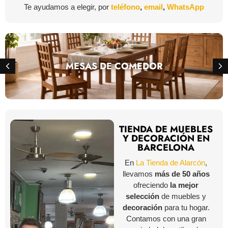
Te ayudamos a elegir, por
teléfono
,
email
,
WhatsApp
MESAS DE COMEDOR
TIENDA DE MUEBLES
Y DECORACIÓN EN
BARCELONA
En
La Tienda de Alarcón
,
llevamos
más de 50 años
ofreciendo
la mejor
selección
de muebles y
decoración
para tu hogar.
Contamos con una gran