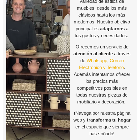
variedad de estilos de
muebles, desde los más
clásicos hasta los más
modernos. Nuestro objetivo
principal es
adaptarnos
a
tus gustos y necesidades.
Ofrecemos un servicio de
atención al cliente
a través
de
Whatsapp, Correo
Electrónico y Teléfono
.
Además intentamos ofrecer
los precios más
competitivos posibles en
todas nuestras piezas de
mobiliario y decoración.
¡Navega por nuestra página
web y
transforma tu hogar
en el espacio que siempre
has soñado!