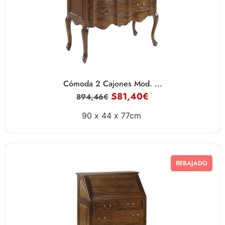
Cómoda 2 Cajones Mod. ...
581,40
€
894,46
€
90 x
44 x
77cm
REBAJADO