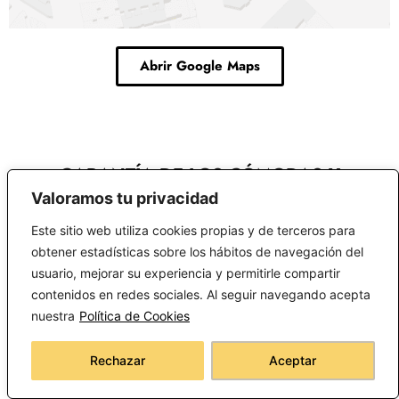
Abrir Google Maps
GARANTÍA DE LOS CÓMODAS Y
CAJONERAS VINTAGE
Valoramos tu privacidad
Este sitio web utiliza cookies propias y de terceros para
A todo el catálogo de los cómodas y cajoneras
obtener estadísticas sobre los hábitos de navegación del
vintage, dispone de una garantía de 2 años.
usuario, mejorar su experiencia y permitirle compartir
Ofreciendo la máxima calidad y seguridad a
contenidos en redes sociales. Al seguir navegando acepta
todos nuestros clientes.
nuestra
Política de Cookies
Rechazar
Aceptar
PREGUNTAS FREQUENTES