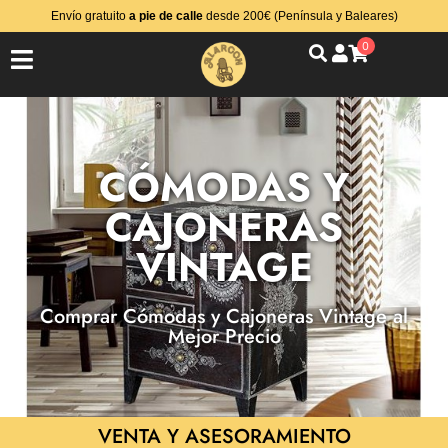
Envío gratuito
a pie de calle
desde 200€ (Península y Baleares)
0
CÓMODAS Y
CAJONERAS
VINTAGE
Comprar Cómodas y Cajoneras Vintage al
Mejor Precio
VENTA Y ASESORAMIENTO