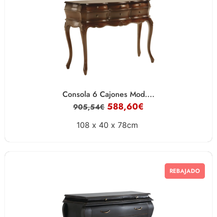
Consola 6 Cajones Mod....
588,60
€
905,54
€
108 x
40 x
78cm
REBAJADO