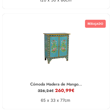
120 x
50 x
86cm
REBAJADO
Cómoda Madera de Mango...
260,99
€
326,24
€
65 x
33 x
77cm