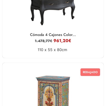
Cómoda 4 Cajones Color...
961,20
€
1.478,77
€
110 x
55 x
80cm
REBAJADO