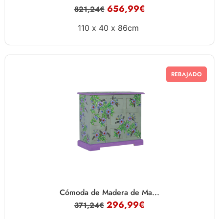
656,99
€
821,24
€
110 x
40 x
86cm
REBAJADO
Cómoda de Madera de Ma...
296,99
€
371,24
€