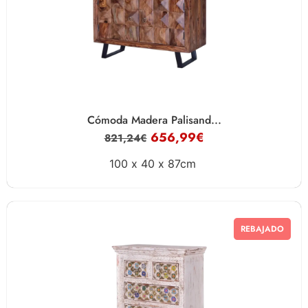
Cómoda Madera Palisand...
656,99
€
821,24
€
100 x
40 x
87cm
REBAJADO