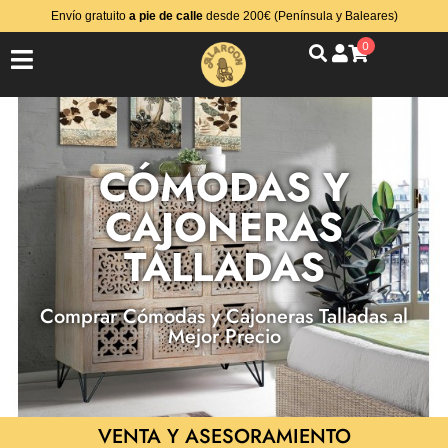
Envío gratuito
a pie de calle
desde 200€ (Península y Baleares)
0
CÓMODAS Y
CAJONERAS
TALLADAS
Comprar Cómodas y Cajoneras Talladas al
Mejor Precio
VENTA Y ASESORAMIENTO