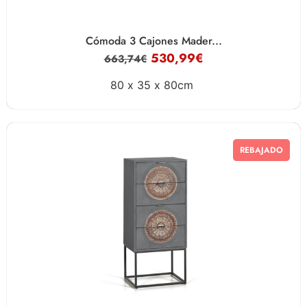
Cómoda 3 Cajones Mader...
530,99
€
663,74
€
80 x
35 x
80cm
REBAJADO