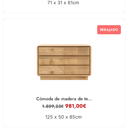
71 x
31 x
61cm
REBAJADO
Cómoda de madera de te...
981,00
€
1.509,23
€
125 x
50 x
85cm