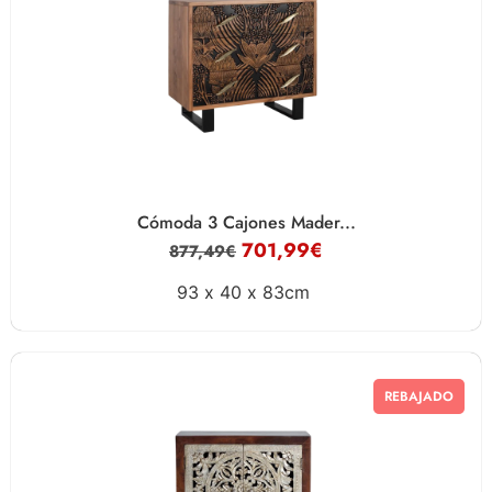
Cómoda 3 Cajones Mader...
701,99
€
877,49
€
93 x
40 x
83cm
REBAJADO