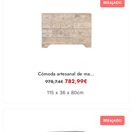
REBAJADO
Cómoda artesanal de ma...
782,99
€
978,74
€
115 x
36 x
80cm
REBAJADO