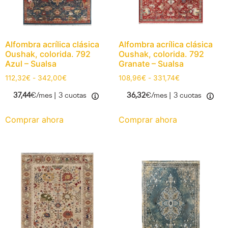
Alfombra acrílica clásica
Alfombra acrílica clásica
Oushak, colorida. 792
Oushak, colorida. 792
Azul – Sualsa
Granate – Sualsa
112,32
€
-
342,00
€
108,96
€
-
331,74
€
37,44
€/mes |
3 cuotas
36,32
€/mes |
3 cuotas
Comprar ahora
Comprar ahora