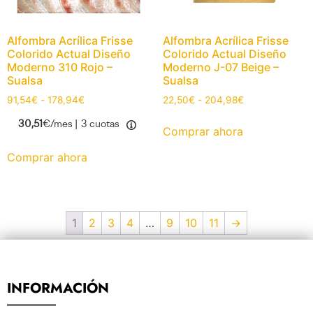
Alfombra Acrílica Frisse
Alfombra Acrílica Frisse
Colorido Actual Diseño
Colorido Actual Diseño
Moderno 310 Rojo –
Moderno J-07 Beige –
Sualsa
Sualsa
91,54
€
-
178,94
€
22,50
€
-
204,98
€
30,51
€/mes |
3 cuotas
Comprar ahora
Comprar ahora
1
2
3
4
…
9
10
11
→
INFORMACIÓN