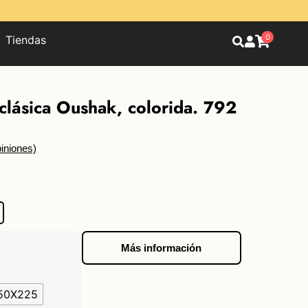
0
Tiendas
 clásica Oushak, colorida. 792
iniones)
Más información
50X225