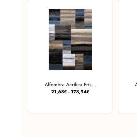
Alfombra Acrílica Fris...
A
21,68
€
-
178,94
€