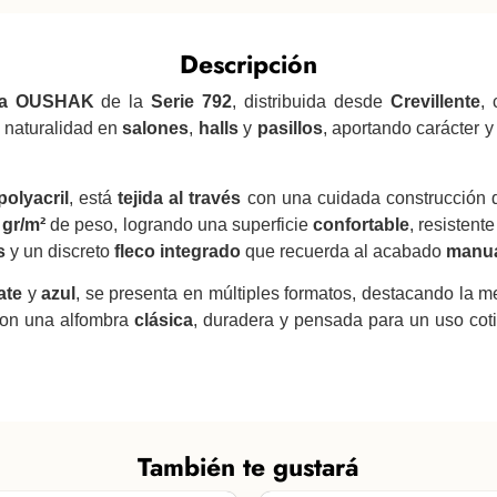
Descripción
ica OUSHAK
de la
Serie 792
, distribuida desde
Crevillente
,
 naturalidad en
salones
,
halls
y
pasillos
, aportando carácter 
olyacril
, está
tejida al través
con una cuidada construcción
 gr/m²
de peso, logrando una superficie
confortable
, resistent
s
y un discreto
fleco integrado
que recuerda al acabado
manu
ate
y
azul
, se presenta en múltiples formatos, destacando la 
 con una alfombra
clásica
, duradera y pensada para un uso cot
También te gustará