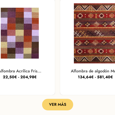
lfombra Acrílica Fris...
Alfombra de algodón Mo
22,50
€
-
204,98
€
134,64
€
-
581,40
€
VER MÁS