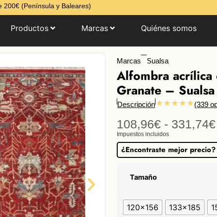
 200€ (Península y Baleares)
Productos
Marcas
Quiénes somos
Marcas
Sualsa
Alfombra acrílica
Granate – Sualsa
★★★★★
Descripción
(339 op
108,96
€
-
331,74
€
Impuestos incluidos
¿Encontraste mejor precio?
Tamaño
120x156
133x185
1