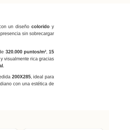
 con un diseño
colorido
y
y presencia sin sobrecargar
 de
320.000 puntos/m²
,
15
e y visualmente rica gracias
al
.
medida
200X285
, ideal para
idiano con una estética de