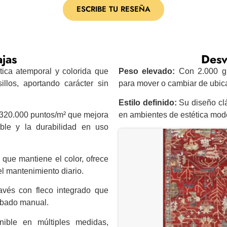
ESCRIBE TU RESEÑA
jas
Desv
ica atemporal y colorida que
Peso elevado:
Con 2.000 gr
illos, aportando carácter sin
para mover o cambiar de ubica
Estilo definido:
Su diseño cl
320.000 puntos/m² que mejora
en ambientes de estética mode
table y la durabilidad en uso
que mantiene el color, ofrece
el mantenimiento diario.
avés con fleco integrado que
abado manual.
ible en múltiples medidas,