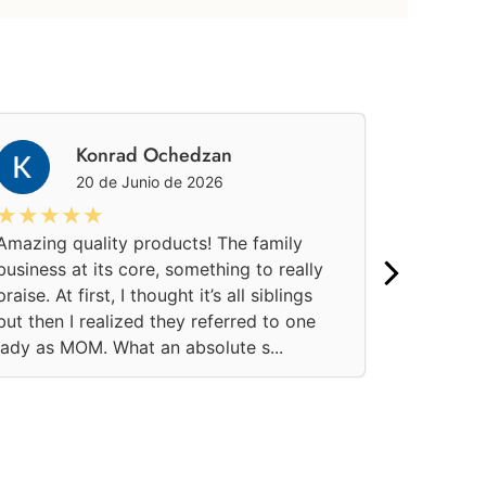
Konrad Ochedzan
20 de Junio de 2026
★★★★★
★★★
Amazing quality products! The family
Una aten
business at its core, something to really
pedido on
praise. At first, I thought it’s all siblings
momento.
but then I realized they referred to one
confianza
lady as MOM. What an absolute s...
soluciona