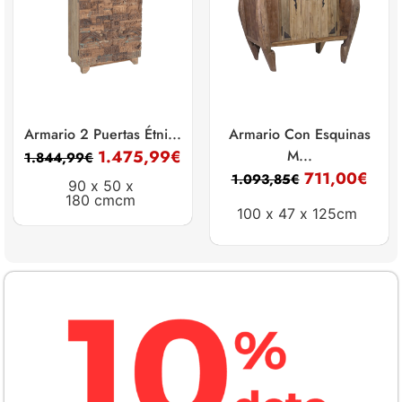
Armario 2 Puertas Étni...
Armario Con Esquinas
1.475,99
€
M...
1.844,99
€
711,00
€
1.093,85
€
90 x
50 x
180 cmcm
100 x
47 x
125cm