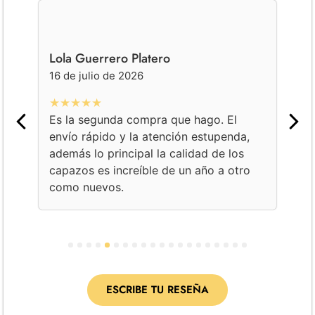
Lola Guerrero Platero
Ge
16 de julio de 2026
16
★★★★★
★
Es la segunda compra que hago. El
Co
envío rápido y la atención estupenda,
bo
además lo principal la calidad de los
am
capazos es increíble de un año a otro
Un
como nuevos.
co
pe
1
2
3
4
5
6
7
8
9
10
11
12
13
14
15
16
17
18
19
20
ESCRIBE TU RESEÑA