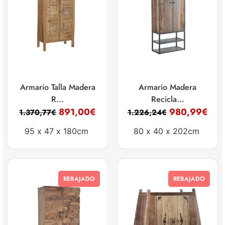
Armario Talla Madera
Armario Madera
R...
Recicla...
891,00
€
980,99
€
1.370,77
€
1.226,24
€
95 x
47 x
180cm
80 x
40 x
202cm
REBAJADO
REBAJADO