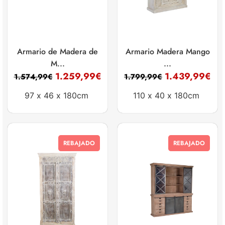
Armario de Madera de
Armario Madera Mango
M...
...
1.259,99
€
1.439,99
€
1.574,99
€
1.799,99
€
97 x
46 x
180cm
110 x
40 x
180cm
REBAJADO
REBAJADO