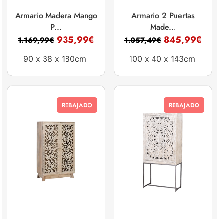
Armario Madera Mango
Armario 2 Puertas
P...
Made...
935,99
€
845,99
€
1.169,99
€
1.057,49
€
90 x
38 x
180cm
100 x
40 x
143cm
REBAJADO
REBAJADO