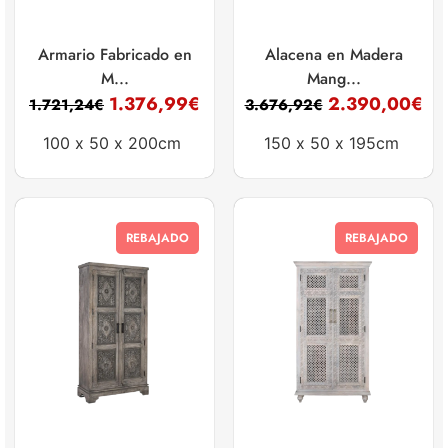
Armario Fabricado en
Alacena en Madera
M...
Mang...
1.376,99
€
2.390,00
€
1.721,24
€
3.676,92
€
100 x
50 x
200cm
150 x
50 x
195cm
REBAJADO
REBAJADO