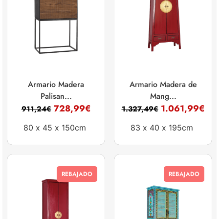
Armario Madera
Armario Madera de
Palisan...
Mang...
728,99
€
1.061,99
€
911,24
€
1.327,49
€
80 x
45 x
150cm
83 x
40 x
195cm
REBAJADO
REBAJADO