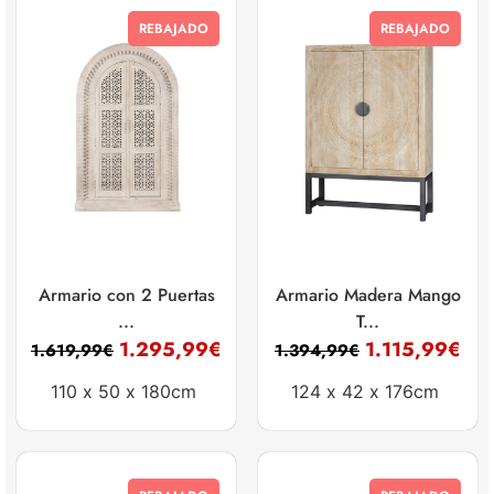
REBAJADO
REBAJADO
Armario con 2 Puertas
Armario Madera Mango
...
T...
1.295,99
€
1.115,99
€
1.619,99
€
1.394,99
€
110 x
50 x
180cm
124 x
42 x
176cm