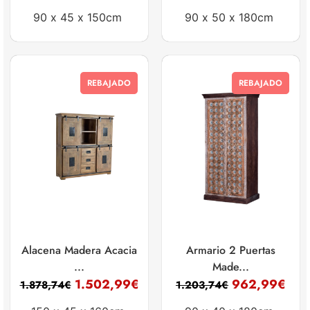
90 x
45 x
150cm
90 x
50 x
180cm
REBAJADO
REBAJADO
Alacena Madera Acacia
Armario 2 Puertas
...
Made...
1.502,99
€
962,99
€
1.878,74
€
1.203,74
€