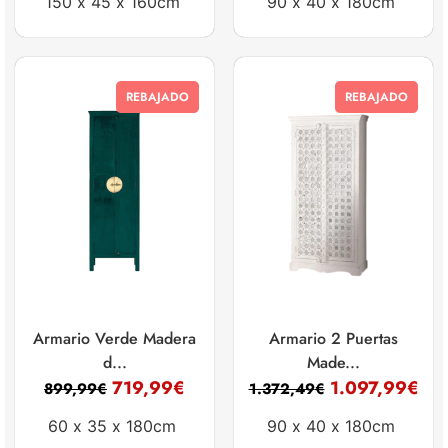
150 x
45 x
160cm
90 x
40 x
180cm
REBAJADO
REBAJADO
Armario Verde Madera
Armario 2 Puertas
d...
Made...
719,99
€
1.097,99
€
899,99
€
1.372,49
€
60 x
35 x
180cm
90 x
40 x
180cm