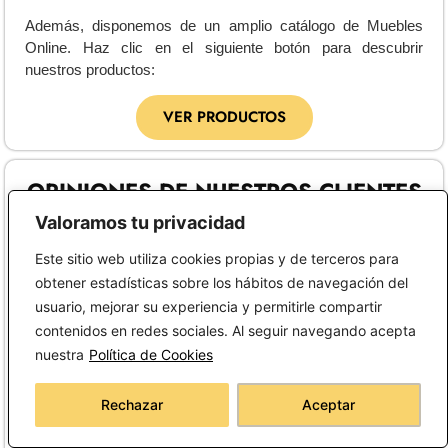
Además, disponemos de un amplio catálogo de Muebles
Online. Haz clic en el siguiente botón para descubrir
nuestros productos:
VER PRODUCTOS
OPINIONES DE NUESTROS CLIENTES
Valoramos tu privacidad
Este sitio web utiliza cookies propias y de terceros para
obtener estadísticas sobre los hábitos de navegación del
usuario, mejorar su experiencia y permitirle compartir
contenidos en redes sociales. Al seguir navegando acepta
Lola Guerrero Platero
Ge
nuestra
Política de Cookies
16 de julio de 2026
16
★★★★★
★
Rechazar
Aceptar
Es la segunda compra que hago. El
Co