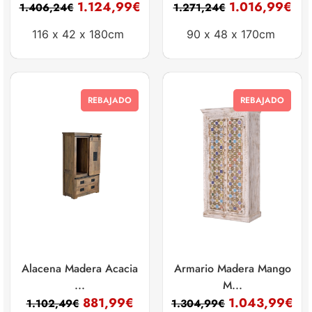
1.124,99
€
1.016,99
€
1.406,24
€
1.271,24
€
116 x
42 x
180cm
90 x
48 x
170cm
REBAJADO
REBAJADO
Alacena Madera Acacia
Armario Madera Mango
...
M...
881,99
€
1.043,99
€
1.102,49
€
1.304,99
€