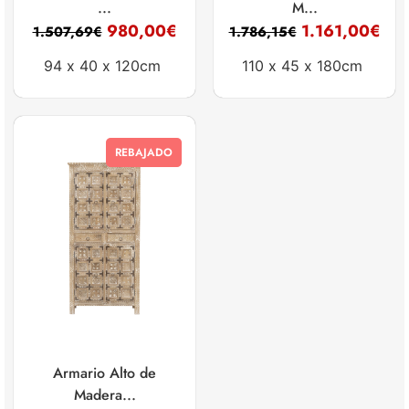
...
M...
980,00
€
1.161,00
€
1.507,69
€
1.786,15
€
94 x
40 x
120cm
110 x
45 x
180cm
REBAJADO
Armario Alto de
Madera...