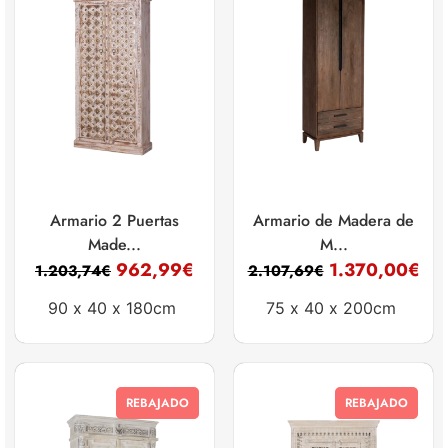
Armario 2 Puertas
Armario de Madera de
Made...
M...
962,99
€
1.370,00
€
1.203,74
€
2.107,69
€
90 x
40 x
180cm
75 x
40 x
200cm
REBAJADO
REBAJADO