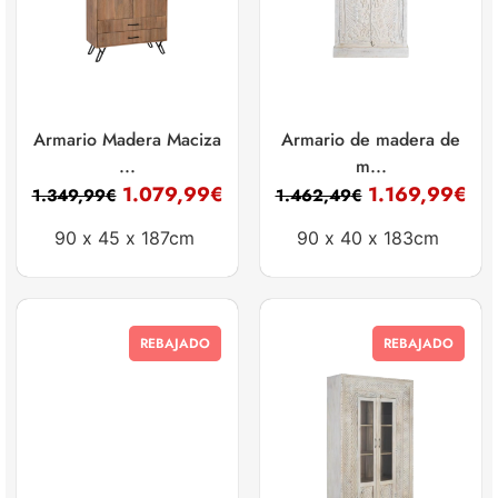
Armario Madera Maciza
Armario de madera de
...
m...
1.079,99
€
1.169,99
€
1.349,99
€
1.462,49
€
90 x
45 x
187cm
90 x
40 x
183cm
REBAJADO
REBAJADO