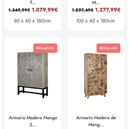
T...
M...
1.079,99
€
1.277,99
€
1.349,99
€
1.597,49
€
90 x
40 x
180cm
100 x
40 x
180cm
REBAJADO
REBAJADO
Armario Madera Mango
Armario Madera de
2...
Mang...