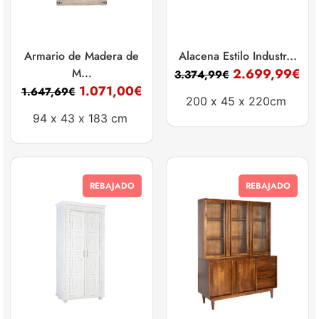
Armario de Madera de
Alacena Estilo Industr...
M...
2.699,99
€
3.374,99
€
1.071,00
€
1.647,69
€
200 x
45 x
220cm
94 x
43 x
183 cm
REBAJADO
REBAJADO