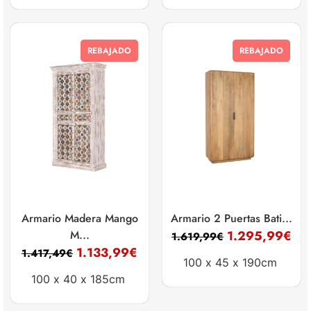
REBAJADO
REBAJADO
Armario Madera Mango
Armario 2 Puertas Bati...
M...
1.295,99
€
1.619,99
€
1.133,99
€
1.417,49
€
100 x
45 x
190cm
100 x
40 x
185cm