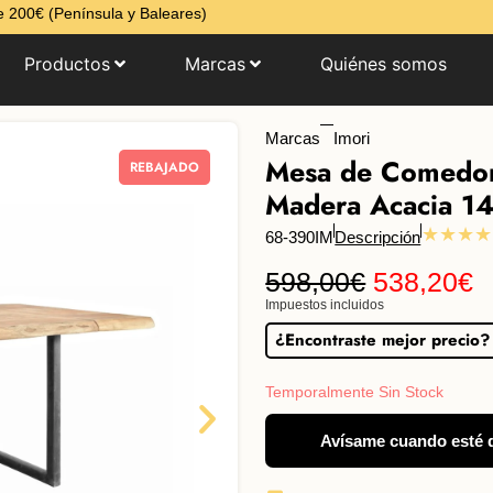
 200€ (Península y Baleares)
Productos
Marcas
Quiénes somos
Marcas
Imori
Mesa de Comedor 
REBAJADO
Madera Acacia 1
★★★★
68-390IM
Descripción
598,00
€
538,20
€
Impuestos incluidos
¿Encontraste mejor precio?
Temporalmente Sin Stock
Avísame cuando esté 