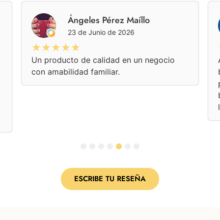
Ángeles Pérez Maíllo
23 de Junio de 2026
★★★★★
Un producto de calidad en un negocio
con amabilidad familiar.
1
2
3
4
5
6
7
ESCRIBE TU RESEÑA