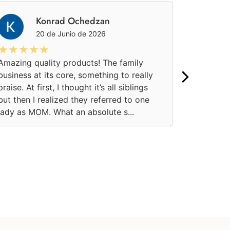
Konrad Ochedzan
20 de Junio de 2026
★★★★★
★★★
Amazing quality products! The family
Una aten
business at its core, something to really
pedido on
praise. At first, I thought it’s all siblings
momento.
but then I realized they referred to one
confianza
lady as MOM. What an absolute s...
soluciona