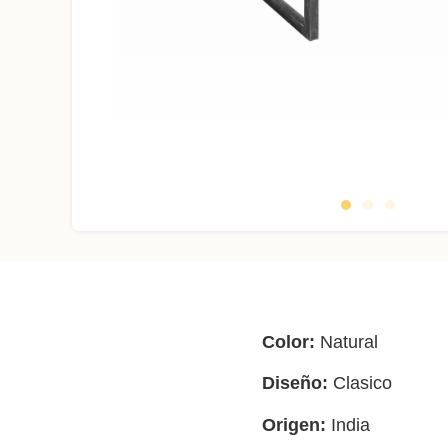
Material:
Color:
Natural
Madera
de
Diseño:
Clasico
Acacia
Origen:
India