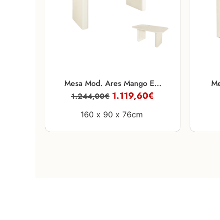
Mesa Mod. Ares Mango E...
Me
1.119,60
€
1.244,00
€
160 x
90 x
76cm