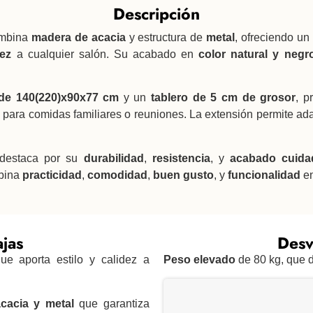
Descripción
mbina
madera de acacia
y estructura de
metal
, ofreciendo un
dez
a cualquier salón. Su acabado en
color natural y negr
de 140(220)x90x77 cm
y un
tablero de 5 cm de grosor
, p
l para comidas familiares o reuniones. La extensión permite ad
 destaca por su
durabilidad
,
resistencia
, y
acabado cuida
mbina
practicidad
,
comodidad
,
buen gusto
, y
funcionalidad
en
jas
Desv
e aporta estilo y calidez a
Peso elevado
de 80 kg, que d
cacia y metal
que garantiza