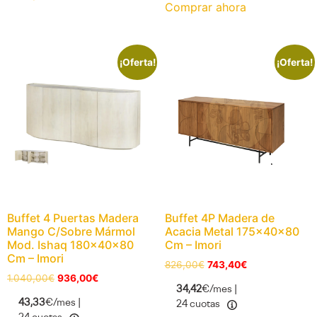
Comprar ahora
¡Oferta!
¡Oferta!
Buffet 4 Puertas Madera
Buffet 4P Madera de
Mango C/Sobre Mármol
Acacia Metal 175x40x80
Mod. Ishaq 180x40x80
Cm – Imori
Cm – Imori
826,00
€
743,40
€
1.040,00
€
936,00
€
34,42
€/mes |
43,33
€/mes |
24 cuotas