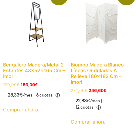
Bengalero Madera/Metal 2
Biombo Madera Blanco
Estantes 43x52x165 Cm –
Líneas Onduladas A
Imori
Relieve 180×182 Cm –
Imori
170,00
€
153,00
€
274,00
€
246,60
€
28,33
€/mes |
6 cuotas
22,83
€/mes |
12 cuotas
Comprar ahora
Comprar ahora