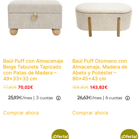
Baúl Puff con Almacenaje
Baúl Puff Otomano con
Beige Taburete Tapizado
Almacenaje, Madera de
con Patas de Madera –
Abeto y Poliéster –
49x33x33 cm
90x45x43 cm
77,80
€
70,02
€
159,80
€
143,82
€
25,93
€/mes |
3 cuotas
26,63
€/mes |
6 cuotas
Comprar ahora
Comprar ahora
¡Oferta!
¡Oferta!