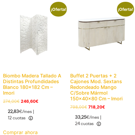
¡Oferta!
¡Oferta!
Biombo Madera Tallado A
Buffet 2 Puertas + 2
Distintas Profundidades
Cajones Mod. Sextans
Blanco 180×182 Cm –
Redondeado Mango
Imori
C/Sobre Mármol
150x40x80 Cm – Imori
274,00
€
246,60
€
798,00
€
718,20
€
22,83
€/mes |
33,25
€/mes |
12 cuotas
24 cuotas
Comprar ahora