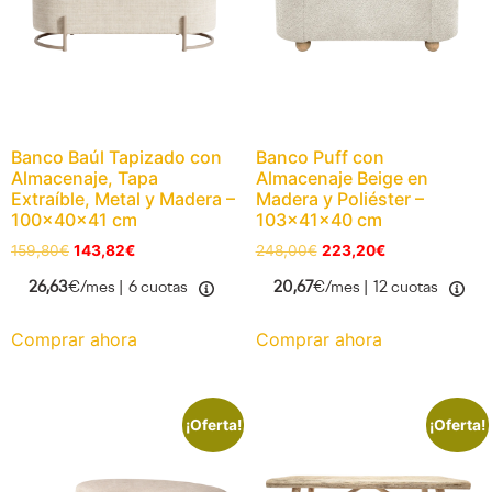
Banco Baúl Tapizado con
Banco Puff con
Almacenaje, Tapa
Almacenaje Beige en
Extraíble, Metal y Madera –
Madera y Poliéster –
100x40x41 cm
103x41x40 cm
159,80
€
143,82
€
248,00
€
223,20
€
26,63
€/mes |
6 cuotas
20,67
€/mes |
12 cuotas
Comprar ahora
Comprar ahora
¡Oferta!
¡Oferta!