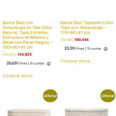
Banco Baúl con
Banco Baúl Tapizado Color
Almacenaje en Tela Color
Topo con Almacenaje –
Natural, Tapa Extraíble,
110x46x47 cm
Estructura de Madera y
211,60
€
190,44
€
Metal con Patas Negras –
100x40x41 cm
23,51
€/mes |
9 cuotas
159,80
€
143,82
€
Comprar ahora
26,63
€/mes |
6 cuotas
Comprar ahora
¡Oferta!
¡Oferta!