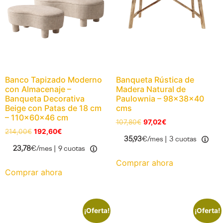
Banco Tapizado Moderno
Banqueta Rústica de
con Almacenaje –
Madera Natural de
Banqueta Decorativa
Paulownia – 98x38x40
Beige con Patas de 18 cm
cms
– 110x60x46 cm
107,80
€
97,02
€
214,00
€
192,60
€
35,93
€/mes |
3 cuotas
23,78
€/mes |
9 cuotas
Comprar ahora
Comprar ahora
¡Oferta!
¡Oferta!