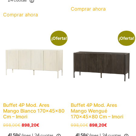
24 cuotas
Comprar ahora
Comprar ahora
¡Oferta!
¡Oferta!
Buffet 4P Mod. Ares
Buffet 4P Mod. Ares
Mango Blanco 170x45x80
Mango Wengué
Cm – Imori
170x45x80 Cm – Imori
998,00
€
898,20
€
998,00
€
898,20
€
41,58
€/mes |
24 cuotas
41,58
€/mes |
24 cuotas