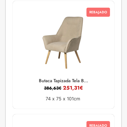
REBAJADO
Butaca Tapizada Tela B...
251,31
€
386,63
€
74 x
75 x
101cm
REBAJADO