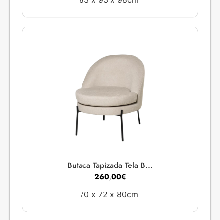
83 x
93 x
98cm
Butaca Tapizada Tela B...
260,00
€
70 x
72 x
80cm