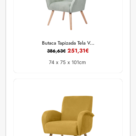
Butaca Tapizada Tela V...
251,31
€
386,63
€
74 x
75 x
101cm