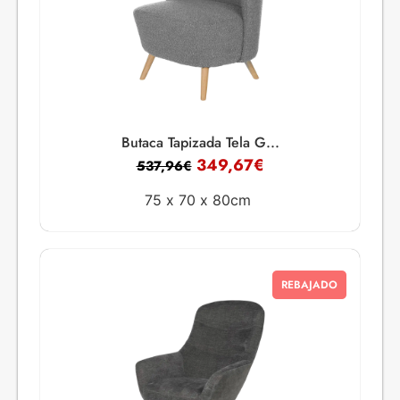
Butaca Tapizada Tela G...
349,67
€
537,96
€
75 x
70 x
80cm
REBAJADO