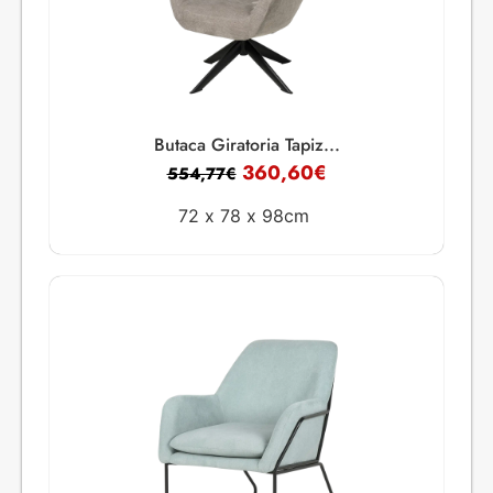
Butaca Giratoria Tapiz...
360,60
€
554,77
€
72 x
78 x
98cm