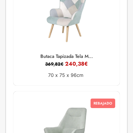
Butaca Tapizada Tela M...
240,38
€
369,82
€
70 x
75 x
96cm
REBAJADO