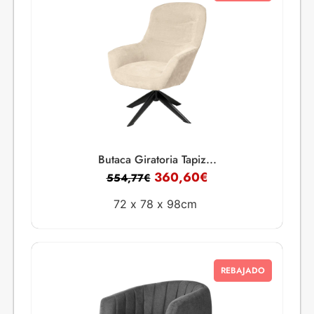
Butaca Giratoria Tapiz...
360,60
€
554,77
€
72 x
78 x
98cm
REBAJADO