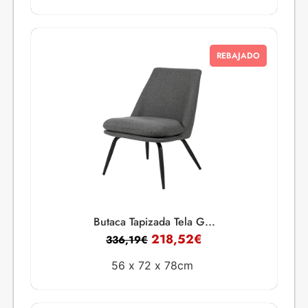
REBAJADO
Butaca Tapizada Tela G...
218,52
€
336,19
€
56 x
72 x
78cm