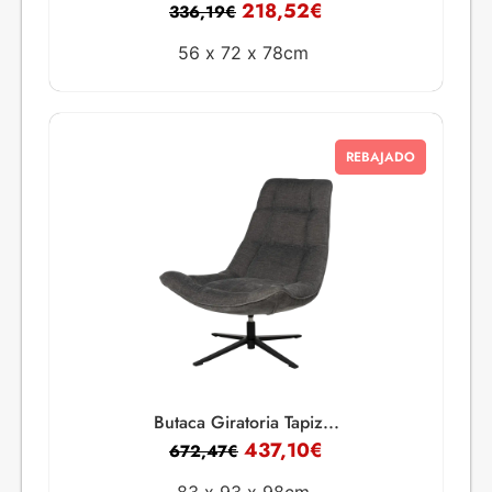
218,52
€
336,19
€
56 x
72 x
78cm
REBAJADO
Butaca Giratoria Tapiz...
437,10
€
672,47
€