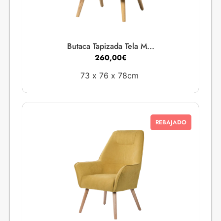
Butaca Tapizada Tela M...
260,00
€
73 x
76 x
78cm
REBAJADO