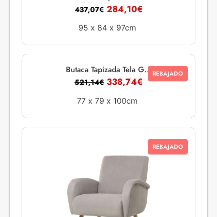
284,10
€
437,07
€
95 x
84 x
97cm
Butaca Tapizada Tela G...
REBAJADO
338,74
€
521,14
€
77 x
79 x
100cm
REBAJADO