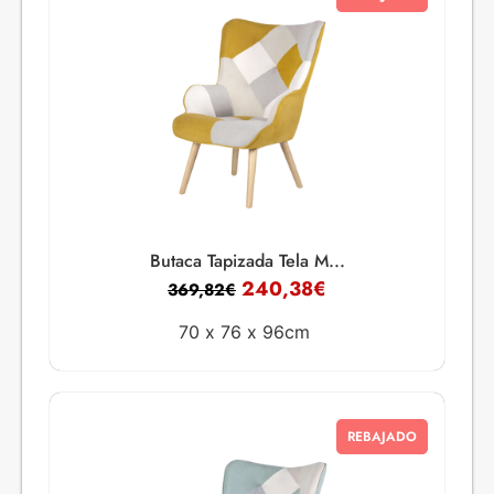
Butaca Tapizada Tela M...
240,38
€
369,82
€
70 x
76 x
96cm
REBAJADO