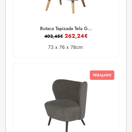
Butaca Tapizada Tela G...
262,24
€
403,45
€
73 x
76 x
78cm
REBAJADO