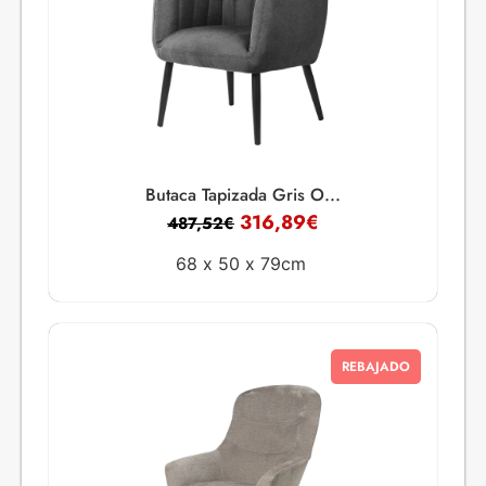
Butaca Tapizada Gris O...
316,89
€
487,52
€
68 x
50 x
79cm
REBAJADO