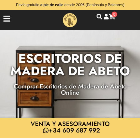
Envío gratuito
a pie de calle
desde 200€ (Península y Baleares)
0
ESCRITORIOS DE
MADERA DE ABETO
Comprar Escritorios de Madera de Abeto
Online
VENTA Y ASESORAMIENTO
+34 609 687 992