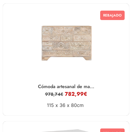
REBAJADO
Cómoda artesanal de ma...
782,99
€
978,74
€
115 x
36 x
80cm