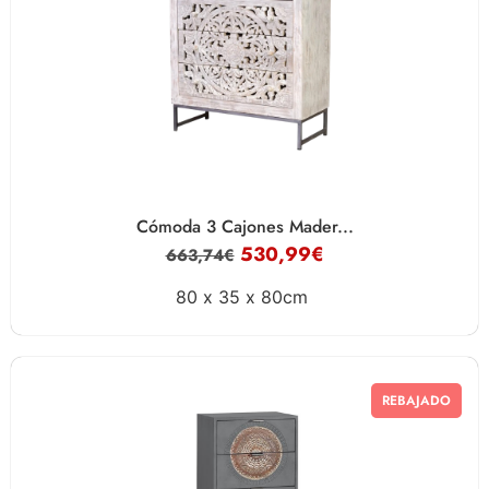
Cómoda 3 Cajones Mader...
530,99
€
663,74
€
80 x
35 x
80cm
REBAJADO