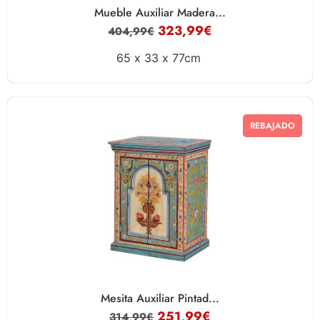
Mueble Auxiliar Madera...
323,99
€
404,99
€
65 x
33 x
77cm
REBAJADO
Mesita Auxiliar Pintad...
251,99
€
314,99
€