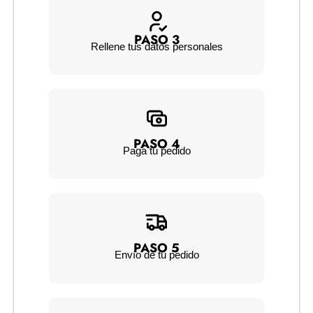
PASO 3
Rellene tus datos personales
PASO 4
Paga tu pedido
PASO 5
Envío de tu pedido