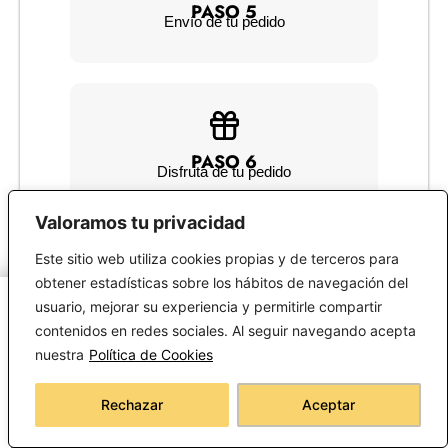
PASO 5
Envío de tu pedido
PASO 6
Disfruta de tu pedido
Valoramos tu privacidad
Este sitio web utiliza cookies propias y de terceros para
obtener estadísticas sobre los hábitos de navegación del
usuario, mejorar su experiencia y permitirle compartir
contenidos en redes sociales. Al seguir navegando acepta
INFORMACIÓN
nuestra
Política de Cookies
Rechazar
Aceptar
Política de Cookies
Política de privacidad