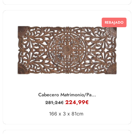
REBAJADO
Cabecero Matrimonio/Pa...
224,99
€
281,24
€
166 x
3 x
81cm