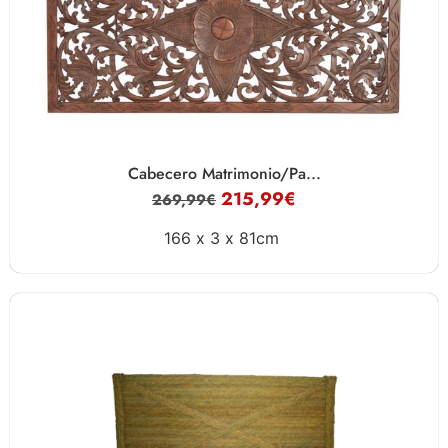
Cabecero Matrimonio/Pa...
215,99
€
269,99
€
166 x
3 x
81cm