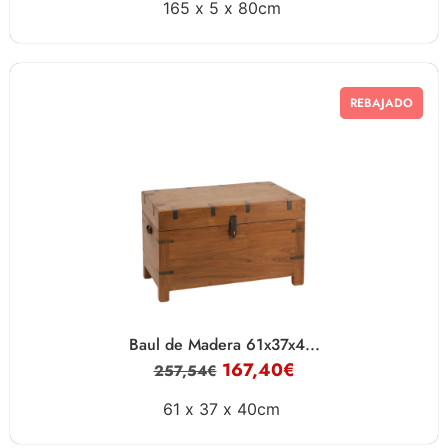
165 x
5 x
80cm
REBAJADO
Baul de Madera 61x37x4...
167,40
€
257,54
€
61 x
37 x
40cm