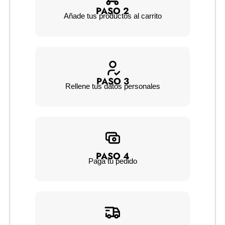
PASO 2
Añade tus productos al carrito
PASO 3
Rellene tus datos personales
PASO 4
Paga tu pedido