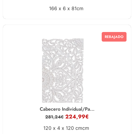
166 x
6 x
81cm
REBAJADO
Cabecero Individual/Pa...
224,99
€
281,24
€
120 x
4 x
120 cmcm