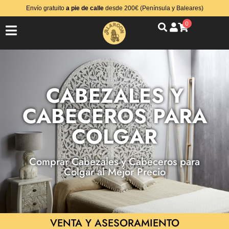
Envío gratuito
a pie de calle
desde 200€ (Península y Baleares)
0
CABEZALES Y
CABECEROS PARA
COLGAR
Comprar Cabezales y Cabeceros para
Colgar al Mejor Precio
VENTA Y ASESORAMIENTO