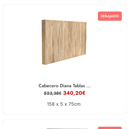
REBAJADO
Cabecero Diana Tablas ...
340,20
€
523,38
€
158 x
5 x
75cm