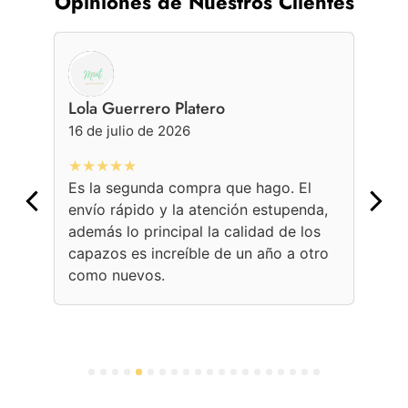
Opiniones de Nuestros Clientes
Lola Guerrero Platero
Ge
16 de julio de 2026
16 
★★★★★
★
Es la segunda compra que hago. El
Con
envío rápido y la atención estupenda,
bol
además lo principal la calidad de los
ama
capazos es increíble de un año a otro
Une
como nuevos.
con
per
1
2
3
4
5
6
7
8
9
10
11
12
13
14
15
16
17
18
19
20