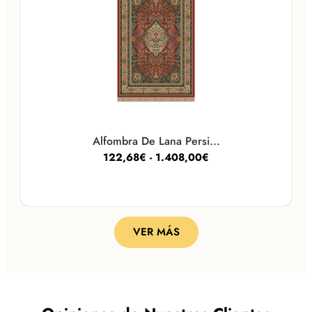
Alfombra De Lana Persi...
122,68
€
-
1.408,00
€
VER MÁS