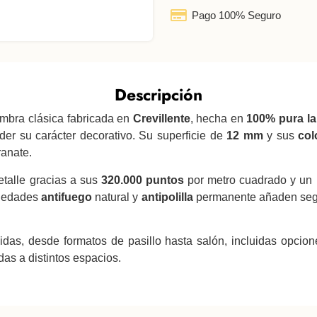
Pago 100% Seguro
Descripción
fombra clásica fabricada en
Crevillente
, hecha en
100% pura la
der su carácter decorativo. Su superficie de
12 mm
y sus
col
ranate.
etalle gracias a sus
320.000 puntos
por metro cuadrado y un 
piedades
antifuego
natural y
antipolilla
permanente añaden segur
idas, desde formatos de pasillo hasta salón, incluidas opci
as a distintos espacios.