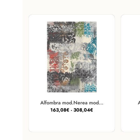
Alfombra mod.Nerea mod...
A
163,08
€
-
308,04
€