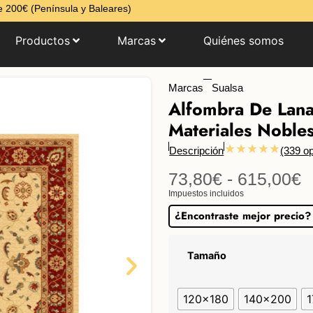
 200€ (Península y Baleares)
Productos
Marcas
Quiénes somos
Marcas
Sualsa
Alfombra De Lana
Materiales Noble
★★★★★
Descripción
(339 op
73,80
€
-
615,00
€
Impuestos incluidos
¿Encontraste mejor precio?
Tamaño
120x180
140x200