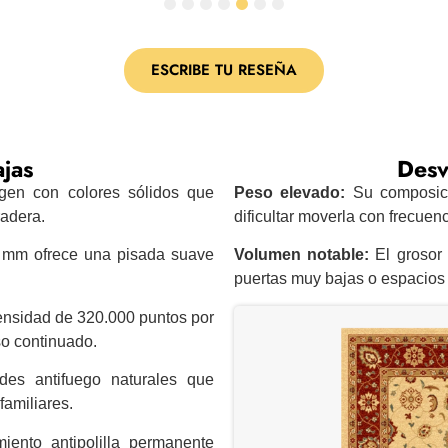
1
2
3
4
5
6
7
ESCRIBE TU RESEÑA
jas
Desv
gen con colores sólidos que
Peso elevado:
Su composici
radera.
dificultar moverla con frecuenc
 mm ofrece una pisada suave
Volumen notable:
El grosor
puertas muy bajas o espacios
ensidad de 320.000 puntos por
o continuado.
es antifuego naturales que
familiares.
iento antipolilla permanente