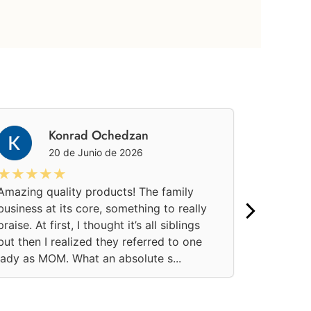
Konrad Ochedzan
20 de Junio de 2026
★★★★★
★★★
Amazing quality products! The family
Una aten
business at its core, something to really
pedido on
praise. At first, I thought it’s all siblings
momento.
but then I realized they referred to one
confianza
lady as MOM. What an absolute s...
soluciona