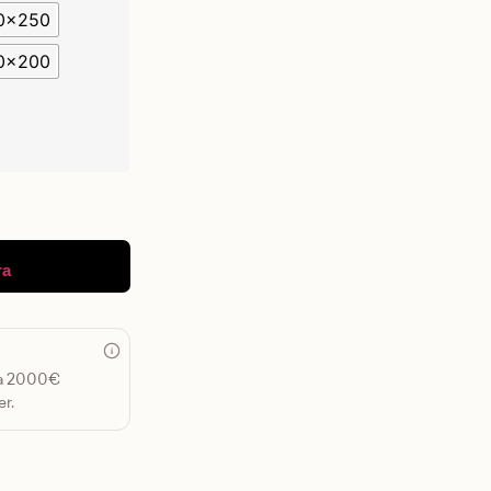
0x250
0x200
ra
 a 2000€
r.