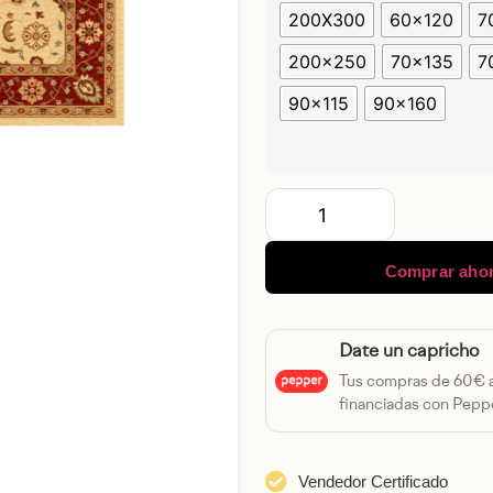
200X300
60x120
7
200x250
70x135
7
90x115
90x160
Comprar aho
Date un capricho
Tus compras de 60€
financiadas con Peppe
Vendedor Certificado