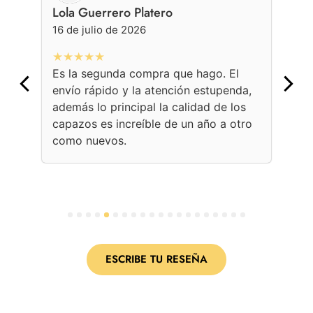
Lola Guerrero Platero
Ge
16 de julio de 2026
16 
★★★★★
★
Es la segunda compra que hago. El
Con
envío rápido y la atención estupenda,
bol
además lo principal la calidad de los
ama
capazos es increíble de un año a otro
Une
como nuevos.
con
per
1
2
3
4
5
6
7
8
9
10
11
12
13
14
15
16
17
18
19
20
ESCRIBE TU RESEÑA