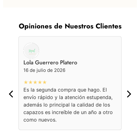
Opiniones de Nuestros Clientes
Lola Guerrero Platero
Ge
16 de julio de 2026
16 
★★★★★
★
Es la segunda compra que hago. El
Con
envío rápido y la atención estupenda,
bol
además lo principal la calidad de los
ama
capazos es increíble de un año a otro
Une
como nuevos.
con
per