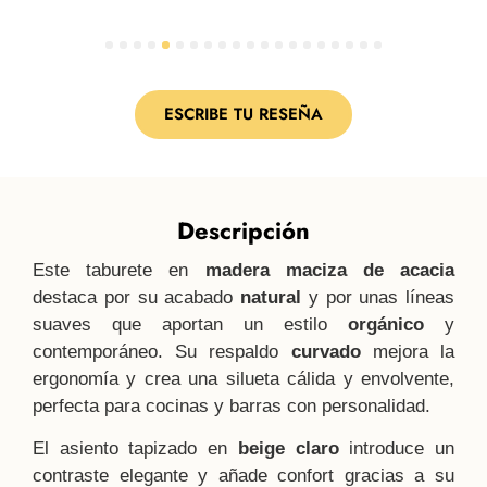
1
2
3
4
5
6
7
8
9
10
11
12
13
14
15
16
17
18
19
20
ESCRIBE TU RESEÑA
Descripción
Este taburete en
madera maciza de acacia
destaca por su acabado
natural
y por unas líneas
suaves que aportan un estilo
orgánico
y
contemporáneo. Su respaldo
curvado
mejora la
ergonomía y crea una silueta cálida y envolvente,
perfecta para cocinas y barras con personalidad.
El asiento tapizado en
beige claro
introduce un
contraste elegante y añade confort gracias a su