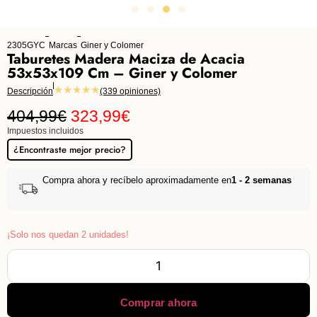
2305GYC
Marcas
Giner y Colomer
Taburetes Madera Maciza de Acacia
53x53x109 Cm – Giner y Colomer
★★★★★
Descripción
(339 opiniones)
404,99
€
323,99
€
Impuestos incluidos
¿Encontraste mejor precio?
Compra ahora y recíbelo aproximadamente en
1 - 2 semanas
¡Solo nos quedan 2 unidades!
Comprar ahora