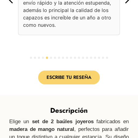
envío rápido y la atención estupenda,
bol
además lo principal la calidad de los
ama
capazos es increíble de un año a otro
Une
como nuevos.
con
per
1
2
3
4
5
6
7
8
9
10
11
12
13
14
15
16
17
18
19
20
ESCRIBE TU RESEÑA
Descripción
Elige un
set de 2 baúles joyeros
fabricados en
madera de mango natural
, perfectos para añadir
un toque distintivo a cualquier estancia. Su diseño