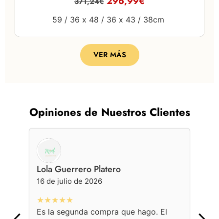
296,99
€
371,24
€
59 / 36 x
48 / 36 x
43 / 38cm
VER MÁS
Opiniones de Nuestros Clientes
Lola Guerrero Platero
Ge
16 de julio de 2026
16 
★★★★★
★
Es la segunda compra que hago. El
Con