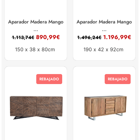
Aparador Madera Mango
Aparador Madera Mango
...
...
890,99
€
1.196,99
€
1.113,74
€
1.496,24
€
150 x
38 x
80cm
190 x
42 x
92cm
REBAJADO
REBAJADO