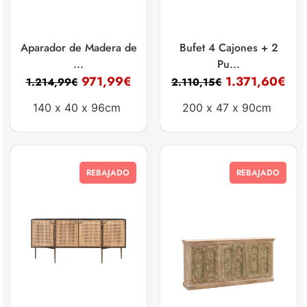
Aparador de Madera de
Bufet 4 Cajones + 2
...
Pu...
971,99
€
1.371,60
€
1.214,99
€
2.110,15
€
140 x
40 x
96cm
200 x
47 x
90cm
REBAJADO
REBAJADO