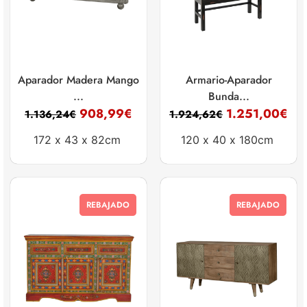
Aparador Madera Mango
Armario-Aparador
...
Bunda...
908,99
€
1.251,00
€
1.136,24
€
1.924,62
€
172 x
43 x
82cm
120 x
40 x
180cm
REBAJADO
REBAJADO