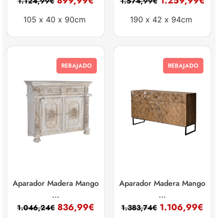
899,99
€
1.259,99
€
1.124,99
€
1.574,99
€
105 x
40 x
90cm
190 x
42 x
94cm
REBAJADO
REBAJADO
Aparador Madera Mango
Aparador Madera Mango
...
...
836,99
€
1.106,99
€
1.046,24
€
1.383,74
€