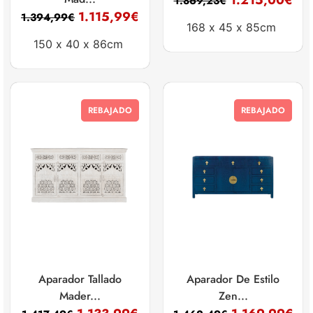
1.215,00
€
1.869,23
€
1.115,99
€
1.394,99
€
168 x
45 x
85cm
150 x
40 x
86cm
REBAJADO
REBAJADO
Aparador Tallado
Aparador De Estilo
Mader...
Zen...