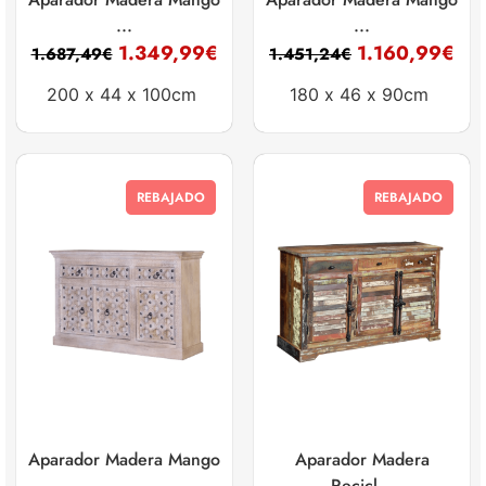
...
...
1.349,99
€
1.160,99
€
1.687,49
€
1.451,24
€
200 x
44 x
100cm
180 x
46 x
90cm
REBAJADO
REBAJADO
Aparador Madera Mango
Aparador Madera
...
Recicl...