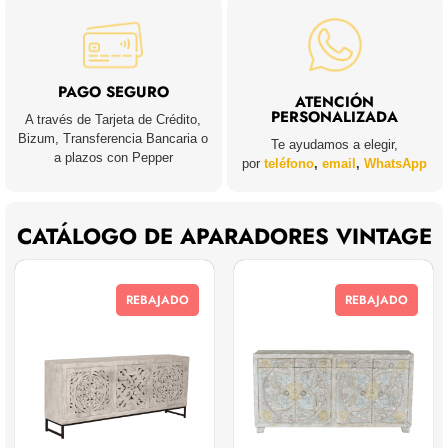
PAGO SEGURO
ATENCIÓN
PERSONALIZADA
A través de Tarjeta de Crédito,
Bizum, Transferencia Bancaria o
Te ayudamos a elegir,
a plazos con Pepper
por
teléfono
,
email
,
WhatsApp
CATÁLOGO DE APARADORES VINTAGE
REBAJADO
REBAJADO