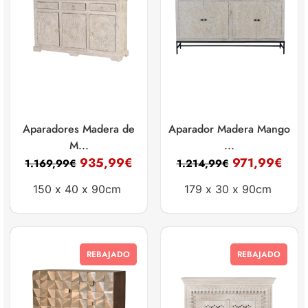
Aparadores Madera de
Aparador Madera Mango
M...
...
935,99
€
971,99
€
1.169,99
€
1.214,99
€
150 x
40 x
90cm
179 x
30 x
90cm
REBAJADO
REBAJADO