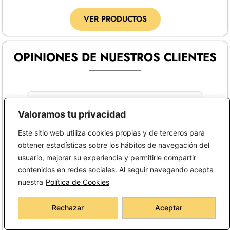
VER PRODUCTOS
OPINIONES DE NUESTROS CLIENTES
Valoramos tu privacidad
Lola Guerrero Platero
Ge
Este sitio web utiliza cookies propias y de terceros para
obtener estadísticas sobre los hábitos de navegación del
16 de julio de 2026
16
usuario, mejorar su experiencia y permitirle compartir
★★★★★
★
contenidos en redes sociales. Al seguir navegando acepta
Es la segunda compra que hago. El
Co
nuestra
Política de Cookies
envío rápido y la atención estupenda,
bo
además lo principal la calidad de los
am
Rechazar
Aceptar
capazos es increíble de un año a otro
Un
como nuevos.
co