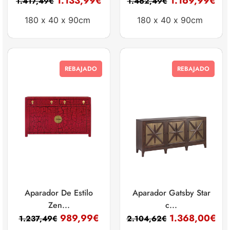
1.133,99
€
1.169,99
€
1.417,49
€
1.462,49
€
180 x
40 x
90cm
180 x
40 x
90cm
REBAJADO
REBAJADO
Aparador De Estilo
Aparador Gatsby Star
Zen...
c...
989,99
€
1.368,00
€
1.237,49
€
2.104,62
€