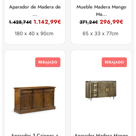
Aparador de Madera de
Mueble Madera Mango
...
Ma...
1.142,99
€
296,99
€
1.428,74
€
371,24
€
180 x
40 x
90cm
65 x
33 x
77cm
REBAJADO
REBAJADO
Aparador 3 Cajones +
Aparador Madera Mango