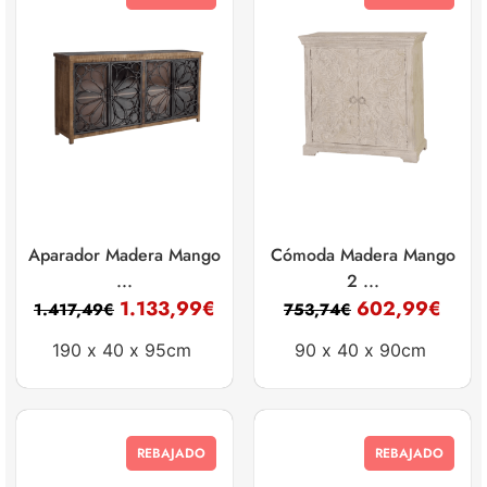
Aparador Madera Mango
Cómoda Madera Mango
...
2 ...
1.133,99
€
602,99
€
1.417,49
€
753,74
€
190 x
40 x
95cm
90 x
40 x
90cm
REBAJADO
REBAJADO