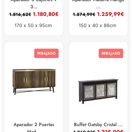
3...
...
1.180,80
€
1.259,99
€
1.816,62
€
1.574,99
€
170 x
50 x
95cm
150 x
40 x
86cm
REBAJADO
REBAJADO
Aparador 2 Puertas
Buffet Gatsby Cristal ...
Mad...