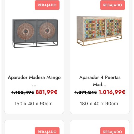
REBAJADO
REBAJADO
Aparador Madera Mango
Aparador 4 Puertas
...
Mad...
881,99
€
1.016,99
€
1.102,49
€
1.271,24
€
150 x
40 x
90cm
180 x
40 x
90cm
REBAJADO
REBAJADO