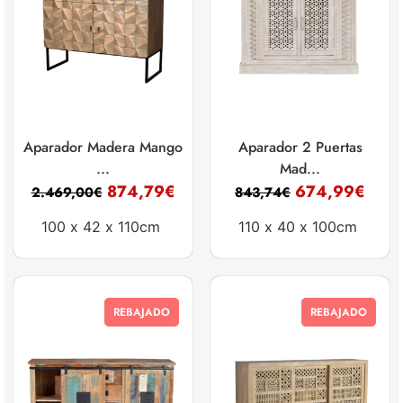
Aparador Madera Mango
Aparador 2 Puertas
...
Mad...
874,79
€
674,99
€
2.469,00
€
843,74
€
100 x
42 x
110cm
110 x
40 x
100cm
REBAJADO
REBAJADO