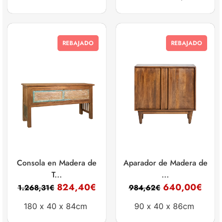
REBAJADO
REBAJADO
Consola en Madera de
Aparador de Madera de
T...
...
824,40
€
640,00
€
1.268,31
€
984,62
€
180 x
40 x
84cm
90 x
40 x
86cm