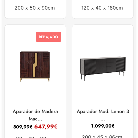
200 x
50 x
90cm
120 x
40 x
180cm
REBAJADO
Aparador de Madera
Aparador Mod. Lenon 3
Mac...
...
647,99
€
1.099,00
€
809,99
€
200 x
45 x
86cm