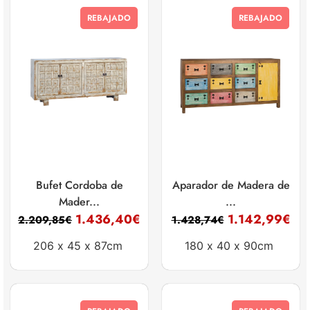
REBAJADO
REBAJADO
Bufet Cordoba de
Aparador de Madera de
Mader...
...
1.436,40
€
1.142,99
€
2.209,85
€
1.428,74
€
206 x
45 x
87cm
180 x
40 x
90cm