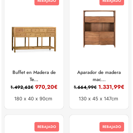
REBAJADO
REBAJADO
Buffet en Madera de
Aparador de madera
Te...
mac...
970,20
€
1.331,99
€
1.492,62
€
1.664,99
€
180 x
40 x
90cm
130 x
45 x
147cm
REBAJADO
REBAJADO