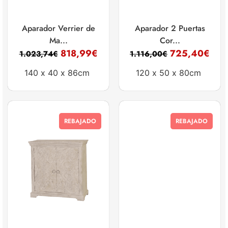
Aparador Verrier de
Aparador 2 Puertas
Ma...
Cor...
818,99
€
725,40
€
1.023,74
€
1.116,00
€
140 x
40 x
86cm
120 x
50 x
80cm
REBAJADO
REBAJADO