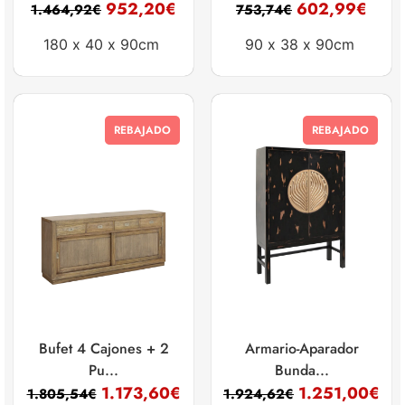
952,20
€
602,99
€
1.464,92
€
753,74
€
180 x
40 x
90cm
90 x
38 x
90cm
REBAJADO
REBAJADO
Bufet 4 Cajones + 2
Armario-Aparador
Pu...
Bunda...
1.173,60
€
1.251,00
€
1.805,54
€
1.924,62
€