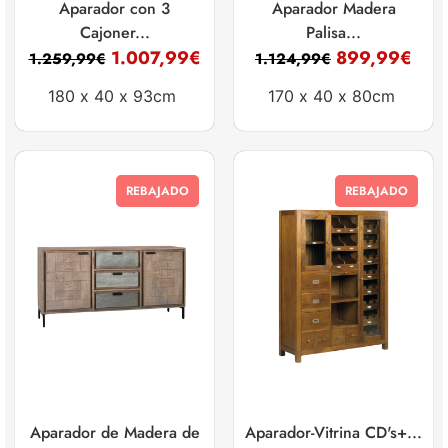
Aparador con 3
Aparador Madera
Cajoner...
Palisa...
1.007,99
€
899,99
€
1.259,99
€
1.124,99
€
180 x
40 x
93cm
170 x
40 x
80cm
REBAJADO
REBAJADO
Aparador de Madera de
Aparador-Vitrina CD's+...