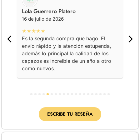
Lola Guerrero Platero
Ge
16 de julio de 2026
16
★★★★★
★
Es la segunda compra que hago. El
Co
envío rápido y la atención estupenda,
bo
además lo principal la calidad de los
am
capazos es increíble de un año a otro
Un
como nuevos.
co
pe
1
2
3
4
5
6
7
8
9
10
11
12
13
14
15
16
17
18
19
20
ESCRIBE TU RESEÑA