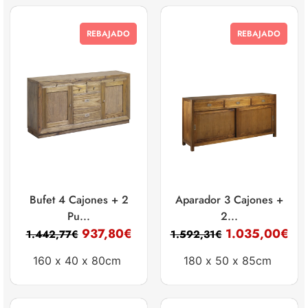
REBAJADO
REBAJADO
Bufet 4 Cajones + 2
Aparador 3 Cajones +
Pu...
2...
937,80
€
1.035,00
€
1.442,77
€
1.592,31
€
160 x
40 x
80cm
180 x
50 x
85cm