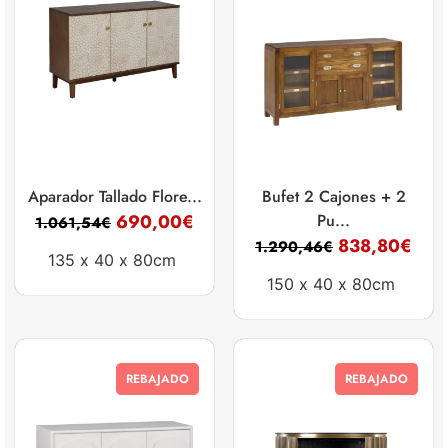
Aparador Tallado Flore...
Bufet 2 Cajones + 2
690,00
€
Pu...
1.061,54
€
838,80
€
1.290,46
€
135 x
40 x
80cm
150 x
40 x
80cm
REBAJADO
REBAJADO