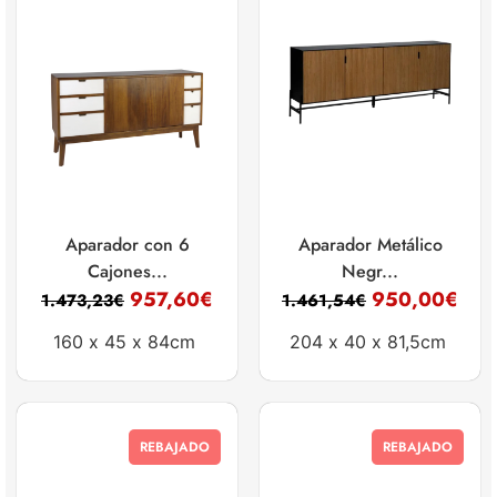
Aparador con 6
Aparador Metálico
Cajones...
Negr...
957,60
€
950,00
€
1.473,23
€
1.461,54
€
160 x
45 x
84cm
204 x
40 x
81,5cm
REBAJADO
REBAJADO