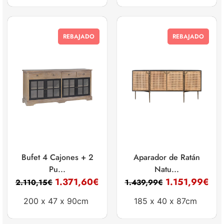
REBAJADO
REBAJADO
Bufet 4 Cajones + 2
Aparador de Ratán
Pu...
Natu...
1.371,60
€
1.151,99
€
2.110,15
€
1.439,99
€
200 x
47 x
90cm
185 x
40 x
87cm