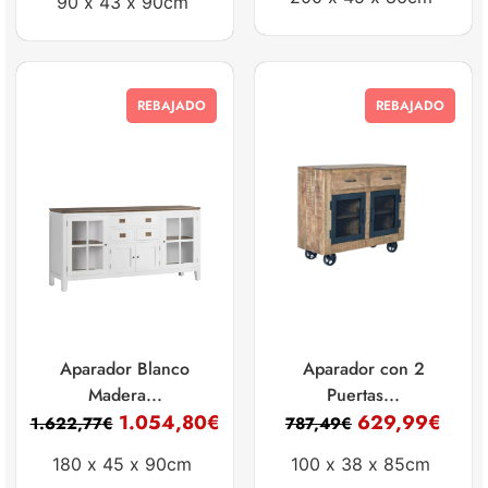
90 x
43 x
90cm
REBAJADO
REBAJADO
Aparador Blanco
Aparador con 2
Madera...
Puertas...
1.054,80
€
629,99
€
1.622,77
€
787,49
€
180 x
45 x
90cm
100 x
38 x
85cm