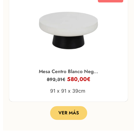
Mesa Centro Blanco Neg...
580,00
€
892,31
€
91 x
91 x
39cm
VER MÁS