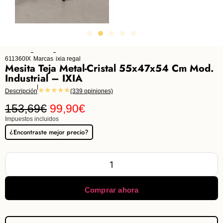
611360IX
Marcas
ixia regal
Mesita Teja Metal-Cristal 55x47x54 Cm Mod.
Industrial – IXIA
★★★★★
Descripción
(339 opiniones)
153,69
€
99,90
€
Impuestos incluidos
¿Encontraste mejor precio?
Comprar ahora