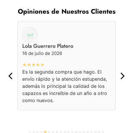
Opiniones de Nuestros Clientes
Lola Guerrero Platero
Ge
16 de julio de 2026
16 
★★★★★
★
Es la segunda compra que hago. El
Con
envío rápido y la atención estupenda,
bol
además lo principal la calidad de los
ama
capazos es increíble de un año a otro
Une
como nuevos.
con
per