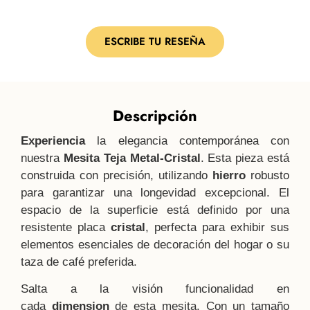
1
2
3
4
5
6
7
8
9
10
11
12
13
14
15
16
17
18
19
20
ESCRIBE TU RESEÑA
Descripción
Experiencia
la elegancia contemporánea con
nuestra
Mesita Teja Metal-Cristal
. Esta pieza está
construida con precisión, utilizando
hierro
robusto
para garantizar una longevidad excepcional. El
espacio de la superficie está definido por una
resistente placa
cristal
, perfecta para exhibir sus
elementos esenciales de decoración del hogar o su
taza de café preferida.
Salta a la visión funcionalidad en
cada
dimension
de esta mesita. Con un tamaño