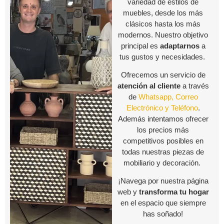
variedad de estilos de
muebles, desde los más
clásicos hasta los más
modernos. Nuestro objetivo
principal es
adaptarnos
a
tus gustos y necesidades.
Ofrecemos un servicio de
atención al cliente
a través
de
Whatsapp, Correo
Electrónico y Teléfono
.
Además intentamos ofrecer
los precios más
competitivos posibles en
todas nuestras piezas de
mobiliario y decoración.
¡Navega por nuestra página
web y
transforma tu hogar
en el espacio que siempre
has soñado!