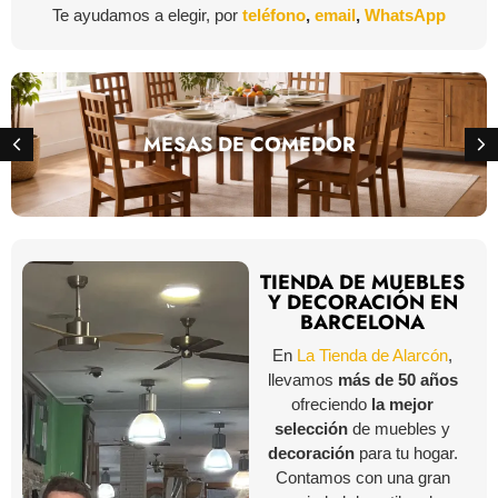
Te ayudamos a elegir, por
teléfono
,
email
,
WhatsApp
MESAS DE COMEDOR
TIENDA DE MUEBLES
Y DECORACIÓN EN
BARCELONA
En
La Tienda de Alarcón
,
llevamos
más de 50 años
ofreciendo
la mejor
selección
de muebles y
decoración
para tu hogar.
Contamos con una gran