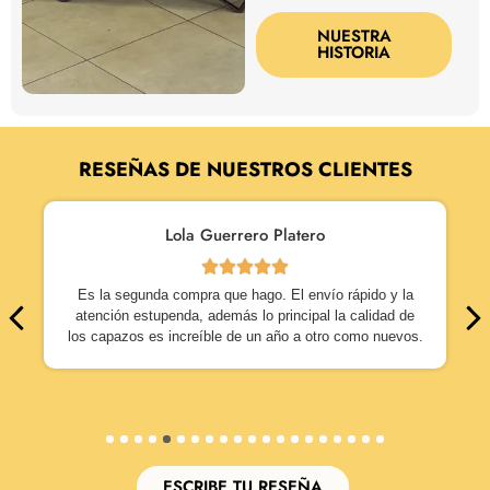
NUESTRA
HISTORIA
RESEÑAS DE NUESTROS CLIENTES
Lola Guerrero Platero
Es la segunda compra que hago. El envío rápido y la
atención estupenda, además lo principal la calidad de
los capazos es increíble de un año a otro como nuevos.
1
2
3
4
5
6
7
8
9
10
11
12
13
14
15
16
17
18
19
20
ESCRIBE TU RESEÑA