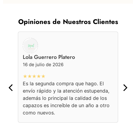
Opiniones de Nuestros Clientes
Lola Guerrero Platero
Ge
16 de julio de 2026
16 
★★★★★
★
Es la segunda compra que hago. El
Con
envío rápido y la atención estupenda,
bol
además lo principal la calidad de los
ama
capazos es increíble de un año a otro
Une
como nuevos.
con
per