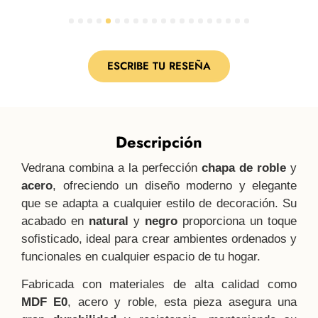
1
2
3
4
5
6
7
8
9
10
11
12
13
14
15
16
17
18
19
20
ESCRIBE TU RESEÑA
Descripción
Vedrana combina a la perfección
chapa de roble
y
acero
, ofreciendo un diseño moderno y elegante
que se adapta a cualquier estilo de decoración. Su
acabado en
natural
y
negro
proporciona un toque
sofisticado, ideal para crear ambientes ordenados y
funcionales en cualquier espacio de tu hogar.
Fabricada con materiales de alta calidad como
MDF E0
, acero y roble, esta pieza asegura una