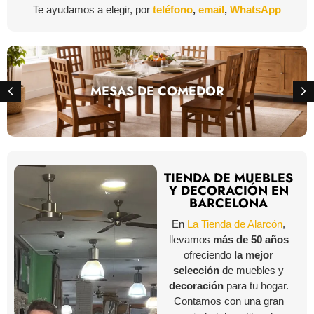
Te ayudamos a elegir, por
teléfono
,
email
,
WhatsApp
MESAS DE COMEDOR
TIENDA DE MUEBLES
Y DECORACIÓN EN
BARCELONA
En
La Tienda de Alarcón
,
llevamos
más de 50 años
ofreciendo
la mejor
selección
de muebles y
decoración
para tu hogar.
Contamos con una gran