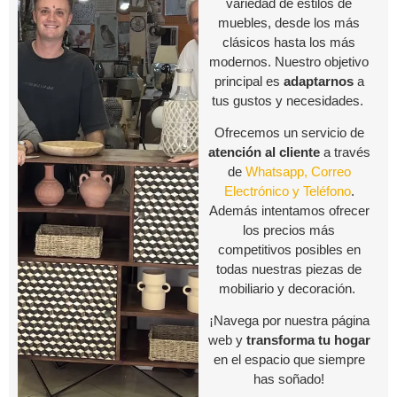
variedad de estilos de
muebles, desde los más
clásicos hasta los más
modernos. Nuestro objetivo
principal es
adaptarnos
a
tus gustos y necesidades.
Ofrecemos un servicio de
atención al cliente
a través
de
Whatsapp, Correo
Electrónico y Teléfono
.
Además intentamos ofrecer
los precios más
competitivos posibles en
todas nuestras piezas de
mobiliario y decoración.
¡Navega por nuestra página
web y
transforma tu hogar
en el espacio que siempre
has soñado!