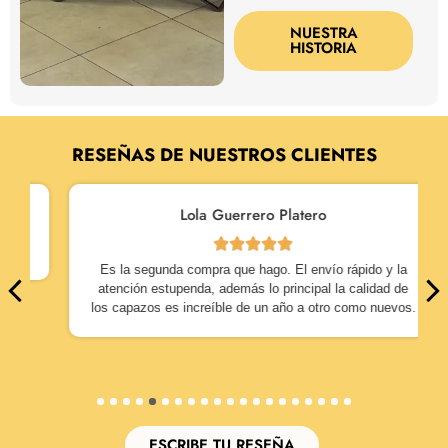
NUESTRA
HISTORIA
RESEÑAS DE NUESTROS CLIENTES
Lola Guerrero Platero
Es la segunda compra que hago. El envío rápido y la
atención estupenda, además lo principal la calidad de
los capazos es increíble de un año a otro como nuevos.
1
2
3
4
5
6
7
8
9
10
11
12
13
14
15
16
17
18
19
20
ESCRIBE TU RESEÑA