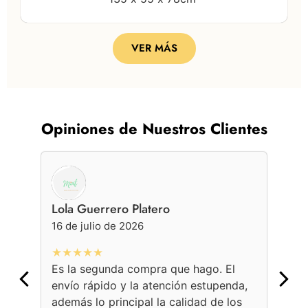
VER MÁS
Opiniones de Nuestros Clientes
Lola Guerrero Platero
Ge
16 de julio de 2026
16 
★★★★★
★
Es la segunda compra que hago. El
Con
envío rápido y la atención estupenda,
bol
además lo principal la calidad de los
ama