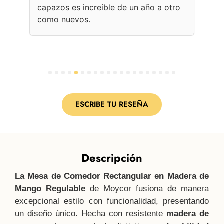
capazos es increíble de un año a otro
Une
como nuevos.
con
per
1
2
3
4
5
6
7
8
9
10
11
12
13
14
15
16
17
18
19
20
ESCRIBE TU RESEÑA
Descripción
La Mesa de Comedor Rectangular en Madera de
Mango Regulable
de Moycor fusiona de manera
excepcional estilo con funcionalidad, presentando
un diseño único. Hecha con resistente
madera de