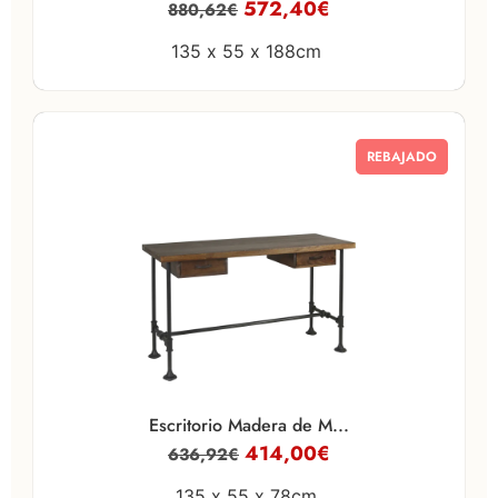
572,40
€
880,62
€
135 x
55 x
188cm
REBAJADO
Escritorio Madera de M...
414,00
€
636,92
€
135 x
55 x
78cm