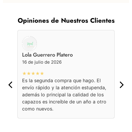
Opiniones de Nuestros Clientes
Lola Guerrero Platero
Ge
16 de julio de 2026
16 
★★★★★
★
Es la segunda compra que hago. El
Con
envío rápido y la atención estupenda,
bol
además lo principal la calidad de los
ama
capazos es increíble de un año a otro
Une
como nuevos.
con
per