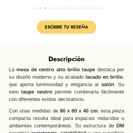
1
2
3
4
5
6
7
8
9
10
11
12
13
14
15
16
17
18
19
20
ESCRIBE TU RESEÑA
Descripción
La
mesa de centro alto brillo taupe
destaca por
su diseño moderno y su acabado
lacado en brillo
,
que aporta luminosidad y elegancia al
salón
. Su
tono
taupe neutro
permite combinarla fácilmente
con diferentes estilos decorativos.
Con unas medidas de
60 x 60 x 40 cm
, esta pieza
compacta resulta ideal para espacios reducidos o
ambientes contemporáneos. Su estructura de
DM