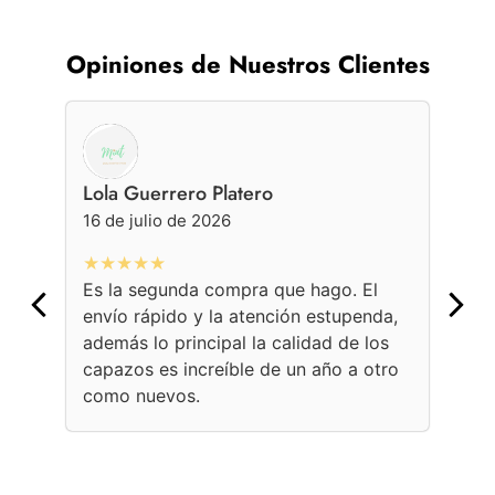
Opiniones de Nuestros Clientes
Lola Guerrero Platero
Ge
16 de julio de 2026
16 
★★★★★
★
Es la segunda compra que hago. El
Con
envío rápido y la atención estupenda,
bol
además lo principal la calidad de los
ama
capazos es increíble de un año a otro
Une
como nuevos.
con
per