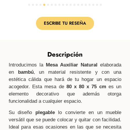
1
2
3
4
5
6
7
8
9
10
11
12
13
14
15
16
17
18
19
20
ESCRIBE TU RESEÑA
Descripción
Introducimos la
Mesa Auxiliar Natural
elaborada
en
bambú
, un material resistente y con una
estética cálida que hará de tu hogar un espacio
acogedor. Esta mesa de
80 x 80 x 75 cm
es un
elemento decorativo que además otorga
funcionalidad a cualquier espacio.
Su diseño
plegable
lo convierte en un mueble
versátil que se puede colocar y quitar con facilidad.
Ideal para esas ocasiones en las que se necesita