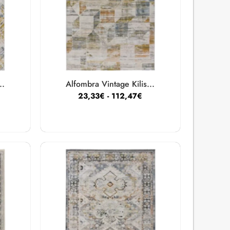
..
Alfombra Vintage Kilis...
23,33
€
-
112,47
€