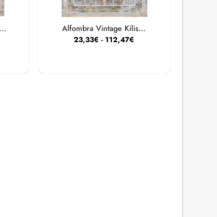
..
Alfombra Vintage Kilis...
23,33
€
-
112,47
€