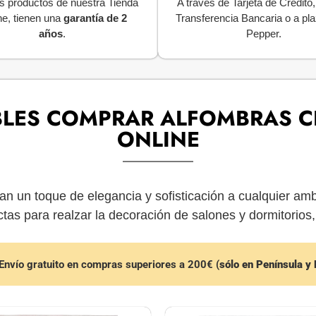
s productos de nuestra Tienda
A través de Tarjeta de Crédito
ne, tienen una
garantía de 2
Transferencia Bancaria o a pl
años
.
Pepper.
LES COMPRAR ALFOMBRAS C
ONLINE
an un toque de elegancia y sofisticación a cualquier amb
tas para realzar la decoración de salones y dormitorios,
Envío gratuito en compras superiores a 200€ (
sólo en Península y