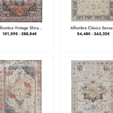
lfombra Vintage Shira...
Alfombra Clásica Sensa.
101,59
€
-
288,84
€
54,48
€
-
263,32
€