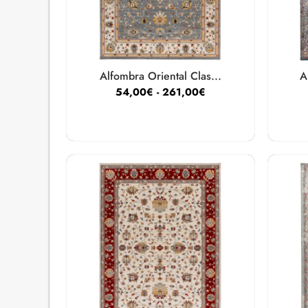
Alfombra Oriental Clas...
A
54,00
€
-
261,00
€