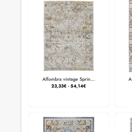
Alfombra vintage Sprin...
A
23,33
€
-
54,14
€