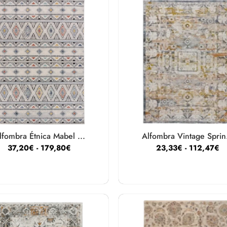
lfombra Étnica Mabel ...
Alfombra Vintage Sprin.
37,20
€
-
179,80
€
23,33
€
-
112,47
€