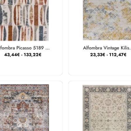
lfombra Picasso 5189 ...
Alfombra Vintage Kilis.
43,44
€
-
133,22
€
23,33
€
-
112,47
€