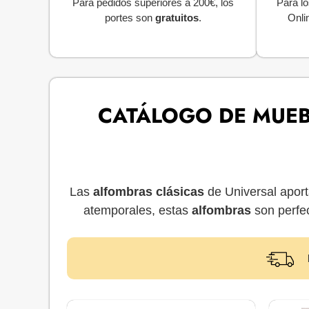
Para pedidos superiores a 200€, los
Para lo
portes son
gratuitos
.
Onli
CATÁLOGO DE MUEB
Las
alfombras clásicas
de Universal aport
atemporales, estas
alfombras
son perfec