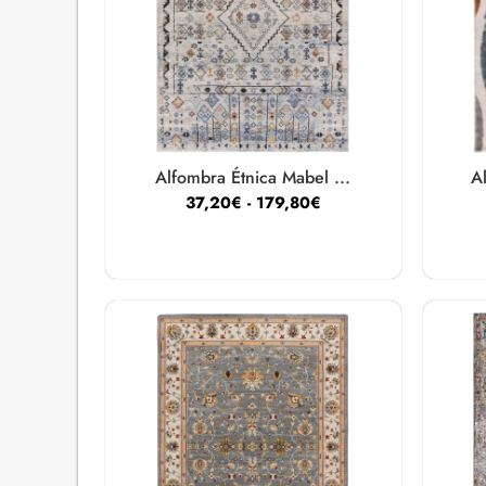
Alfombra Étnica Mabel ...
A
37,20
€
-
179,80
€