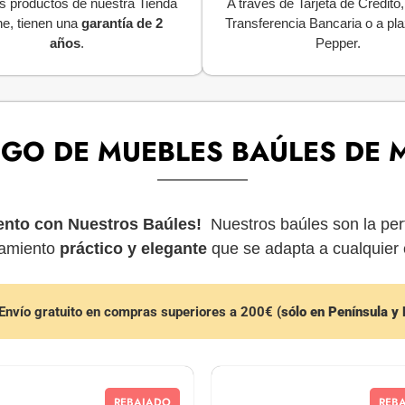
s productos de nuestra Tienda
A través de Tarjeta de Crédito
ne, tienen una
garantía de 2
Transferencia Bancaria o a pl
años
.
Pepper.
GO DE MUEBLES BAÚLES DE
ento con Nuestros Baúles!
Nuestros baúles son la per
namiento
práctico y elegante
que se adapta a cualquier 
Envío gratuito en compras superiores a 200€ (
sólo en Península y
REBAJADO
REB