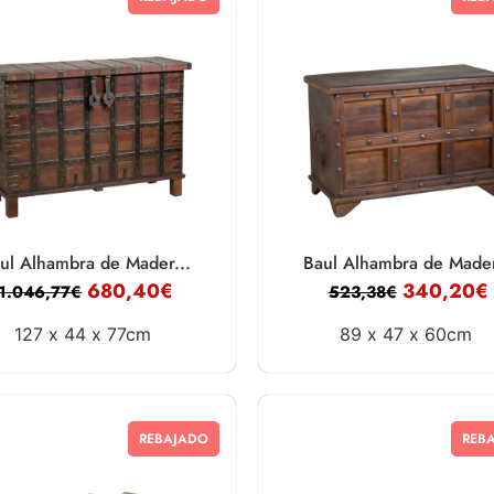
ul Alhambra de Mader...
Baul Alhambra de Mader
680,40
€
340,20
€
1.046,77
€
523,38
€
127 x
44 x
77cm
89 x
47 x
60cm
REBAJADO
REB