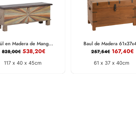
úl en Madera de Mang...
Baul de Madera 61x37x4
538,20
€
167,40
€
828,00
€
257,54
€
117 x
40 x
45cm
61 x
37 x
40cm