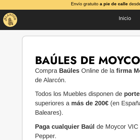
Envío gratuito
a pie de calle
desde
Inicio
BAÚLES DE MOYC
Compra
Baúles
Online de la
firma M
de Alarcón.
Todos los Muebles disponen de
porte
superiores a
más de 200€
(en España
Baleares).
Paga cualquier Baúl
de Moycor VIC
Pepper.