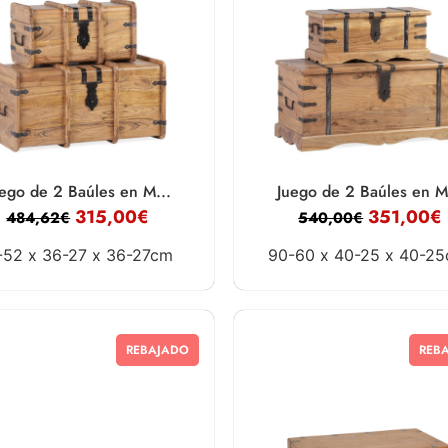
ego de 2 Baúles en M...
Juego de 2 Baúles en M
315,00
€
351,00
€
484,62
€
540,00
€
-52 x
36-27 x
36-27cm
90-60 x
40-25 x
40-2
REBAJADO
REB