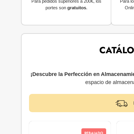
Para pedidos superiores a 200€, los
Para lo
portes son
gratuitos
.
Onli
CATÁLO
¡Descubre la Perfección en Almacenami
espacio de almace
REBAJADO