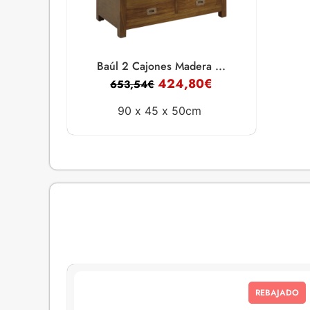
Baúl 2 Cajones Madera ...
424,80
€
653,54
€
90 x
45 x
50cm
REBAJADO