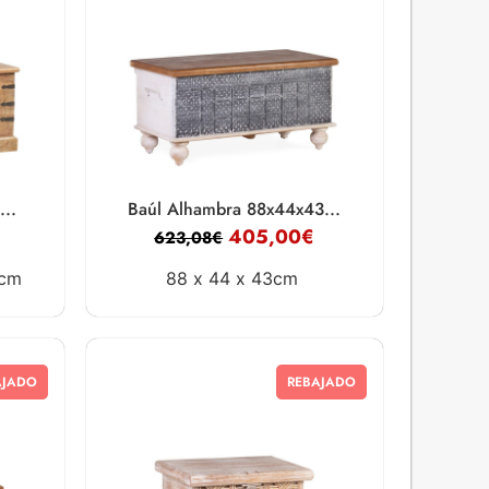
...
Baúl Alhambra 88x44x43...
405,00
€
623,08
€
5cm
88 x
44 x
43cm
AJADO
REBAJADO