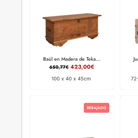
Baúl en Madera de Teka...
Ju
423,00
€
650,77
€
100 x
40 x
45cm
72
REBAJADO