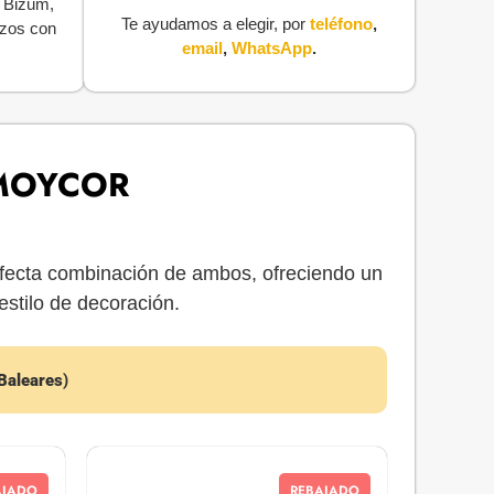
, Bizum,
Te ayudamos a elegir, por
teléfono
,
azos con
email
,
WhatsApp
.
 MOYCOR
fecta combinación de ambos, ofreciendo un
estilo de decoración.
 Baleares
)
AJADO
REBAJADO