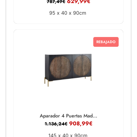
629,99
€
787,49
€
95 x
40 x
90cm
REBAJADO
Aparador 4 Puertas Mad...
908,99
€
1.136,24
€
145 x
40 x
90cm