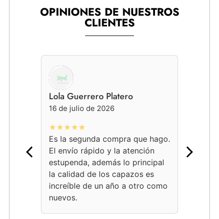
OPINIONES DE NUESTROS
CLIENTES
Lola Guerrero Platero
Gemma
16 de julio de 2026
16 de j
★★★★★
★★★
Es la segunda compra que hago.
Conocí
El envío rápido y la atención
encarg
estupenda, además lo principal
fueron
la calidad de los capazos es
Servic
increíble de un año a otro como
las ve
nuevos.
con lo
atenci