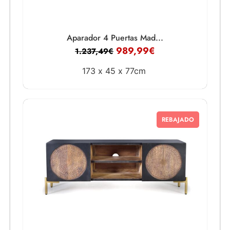
Aparador 4 Puertas Mad...
989,99
€
1.237,49
€
173 x
45 x
77cm
REBAJADO