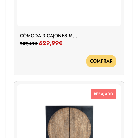
CÓMODA 3 CAJONES M...
629,99
€
787,49
€
COMPRAR
REBAJADO