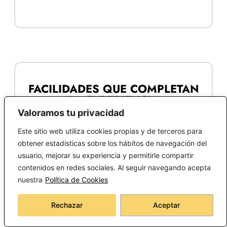
FACILIDADES QUE COMPLETAN
LA EXPERIENCIA
Valoramos tu privacidad
Comprar muebles de la colección
Mumbai
es
Este sitio web utiliza cookies propias y de terceros para
apostar por el diseño, la autenticidad y la
obtener estadísticas sobre los hábitos de navegación del
usuario, mejorar su experiencia y permitirle compartir
funcionalidad. Todos los productos incluyen
2
contenidos en redes sociales. Al seguir navegando acepta
años de garantía
, y puedes
financiar tu
nuestra
Política de Cookies
compra a plazos
con
Pepper
, para que sea
más fácil renovar tu hogar.
Rechazar
Aceptar
Además, si haces tu pedido en
La Tienda de
Alarcón
, puedes usar el código