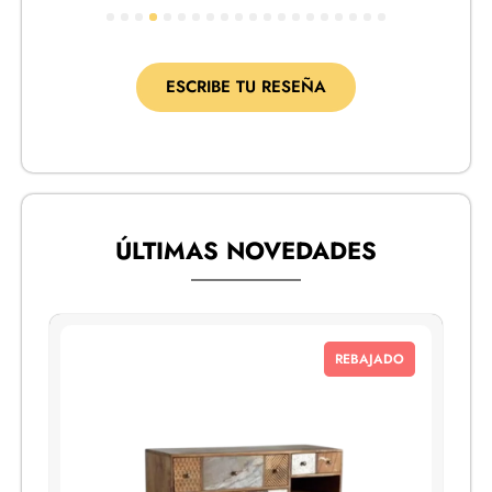
1
2
3
4
5
6
7
8
9
10
11
12
13
14
15
16
17
18
19
20
ESCRIBE TU RESEÑA
ÚLTIMAS NOVEDADES
REBAJADO