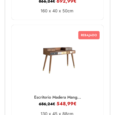
692,99
€
866,24
€
160 x
40 x
50cm
REBAJADO
Escritorio Madera Mang...
548,99
€
686,24
€
130 x
45 x
88cm