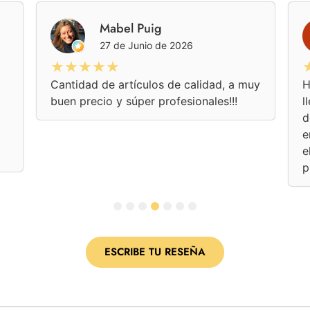
Ángeles Pérez Maíllo
23 de Junio de 2026
★★★★★
Un producto de calidad en un negocio
A
con amabilidad familiar.
b
p
b
 Y
l
1
2
3
4
5
6
7
ESCRIBE TU RESEÑA