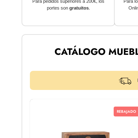
Para pedidos superiores a 200€, los
Para lo
portes son
gratuitos
.
Onli
CATÁLOGO MUEBL
REBAJADO