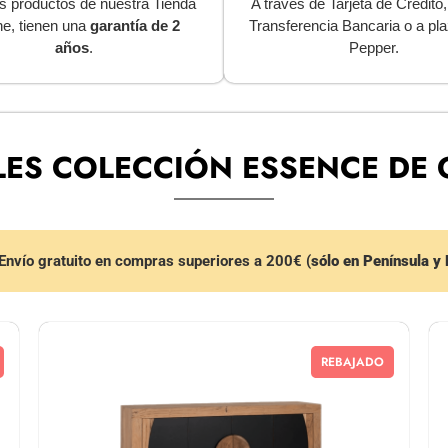
s productos de nuestra Tienda
A través de Tarjeta de Crédito
ne, tienen una
garantía de 2
Transferencia Bancaria o a pl
años
.
Pepper.
ES COLECCIÓN ESSENCE DE 
Envío gratuito en compras superiores a 200€ (
sólo en Península y
REBAJADO