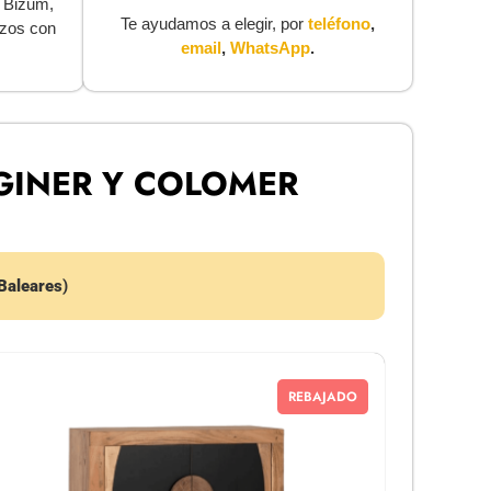
, Bizum,
Te ayudamos a elegir, por
teléfono
,
azos con
email
,
WhatsApp
.
GINER Y COLOMER
 Baleares
)
REBAJADO