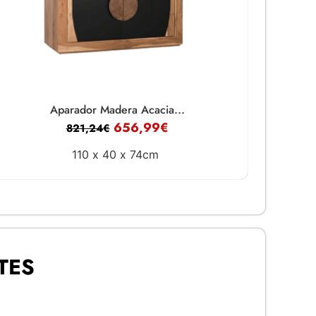
Aparador Madera Acacia...
656,99
€
821,24
€
110 x
40 x
74cm
TES