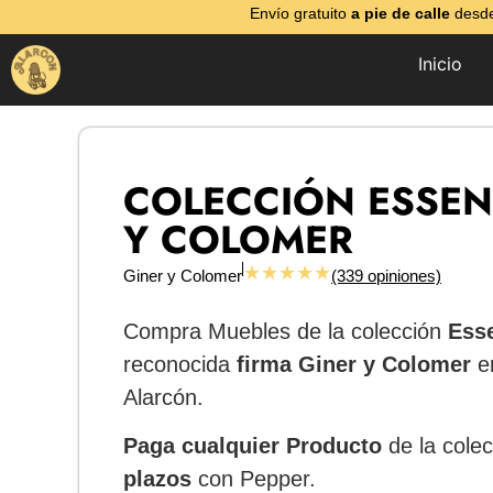
Envío gratuito
a pie de calle
desde
Inicio
COLECCIÓN ESSEN
Y COLOMER
★★★★★
Giner y Colomer
(339 opiniones)
Compra Muebles de la colección
Ess
reconocida
firma Giner y Colomer
en
Alarcón.
Paga cualquier Producto
de la col
plazos
con Pepper.