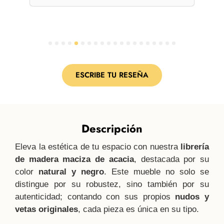
per
1
2
3
4
5
6
7
8
9
10
11
12
13
14
15
16
17
18
19
20
ESCRIBE TU RESEÑA
Descripción
Eleva la estética de tu espacio con nuestra
librería
de madera maciza de acacia
, destacada por su
color
natural y negro
. Este mueble no solo se
distingue por su robustez, sino también por su
autenticidad; contando con sus propios
nudos y
vetas originales
, cada pieza es única en su tipo.