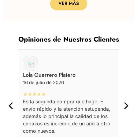
VER MÁS
Opiniones de Nuestros Clientes
Lola Guerrero Platero
Ge
16 de julio de 2026
16 
★★★★★
★
Es la segunda compra que hago. El
Con
envío rápido y la atención estupenda,
bol
además lo principal la calidad de los
ama
capazos es increíble de un año a otro
Une
como nuevos.
con