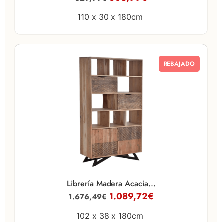
110 x
30 x
180cm
REBAJADO
Librería Madera Acacia...
1.089,72
€
1.676,49
€
102 x
38 x
180cm