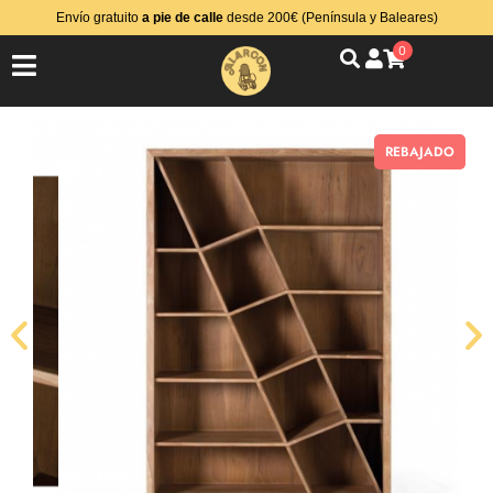
Envío gratuito
a pie de calle
desde 200€ (Península y Baleares)
0
REBAJADO