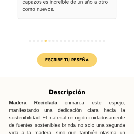
capazos es increíble de un año a otro
Une
como nuevos.
con
per
1
2
3
4
5
6
7
8
9
10
11
12
13
14
15
16
17
18
19
20
ESCRIBE TU RESEÑA
Descripción
Madera Reciclada
enmarca este espejo,
manifestando una dedicación clara hacia la
sostenibilidad. El material recogido cuidadosamente
de fuentes sostenibles brinda no solo una segunda
vida a la madera, sino que también plasma un