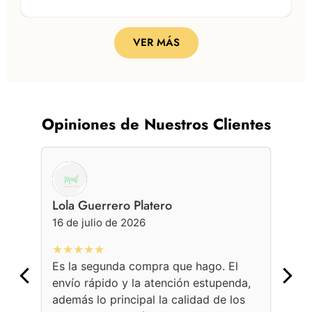
VER MÁS
Opiniones de Nuestros Clientes
Lola Guerrero Platero
Ge
16 de julio de 2026
16 
★★★★★
★
Es la segunda compra que hago. El
Con
envío rápido y la atención estupenda,
bol
además lo principal la calidad de los
ama