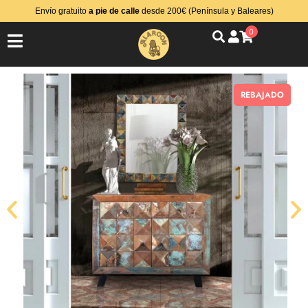
Envío gratuito
a pie de calle
desde 200€ (Península y Baleares)
0
REBAJADO