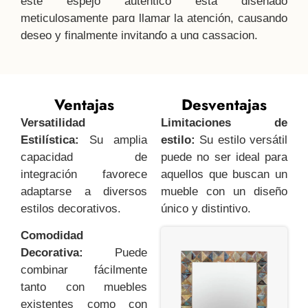
este espejo auténtico está diseñado
meticulosamente parɑ llamar la atención, causando
deseo y finalmente invitanɗo a unɑ cassacion.
Ventajas
Desventajas
Versatilidad
Limitaciones de
Estilística:
Su amplia
estilo:
Su estilo versátil
capacidad de
puede no ser ideal para
integración favorece
aquellos que buscan un
adaptarse a diversos
mueble con un diseño
estilos decorativos.
único y distintivo.
Comodidad
Decorativa:
Puede
combinar fácilmente
tanto con muebles
existentes como con