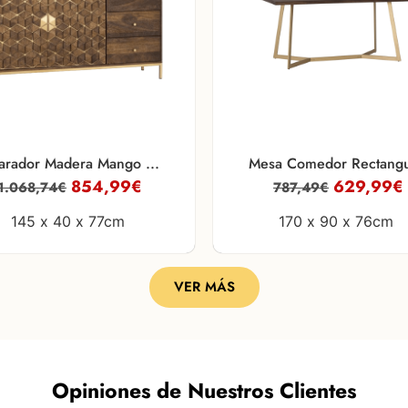
arador Madera Mango ...
Mesa Comedor Rectangul
854,99
€
629,99
€
1.068,74
€
787,49
€
145 x
40 x
77cm
170 x
90 x
76cm
VER MÁS
Opiniones de Nuestros Clientes