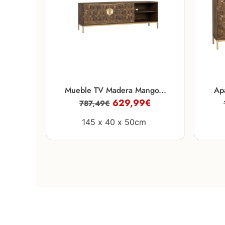
Mueble TV Madera Mango...
Ap
629,99
€
787,49
€
145 x
40 x
50cm