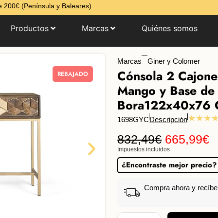
 200€ (Península y Baleares)
Productos
Marcas
Quiénes somos
Marcas
Giner y Colomer
Cónsola 2 Cajone
REBAJADO
Mango y Base de 
Bora122x40x76 
★★★
1698GYC
Descripción
832,49
€
665,99
€
Impuestos incluidos
¿Encontraste mejor precio?
Compra ahora y recíb