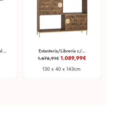
...
Estantería/Librería c/...
1.089,99
€
1.676,91
€
130 x
40 x
143cm