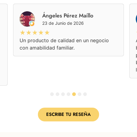
Ángeles Pérez Maíllo
23 de Junio de 2026
★★★★★
Un producto de calidad en un negocio
con amabilidad familiar.
1
2
3
4
5
6
7
ESCRIBE TU RESEÑA