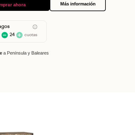
Más información
mprar ahora
agos
24
cuotas
le
a Península y Baleares