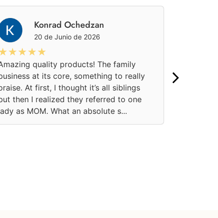
Konrad Ochedzan
20 de Junio de 2026
★★★★★
★★★
Amazing quality products! The family
Una aten
business at its core, something to really
pedido on
praise. At first, I thought it’s all siblings
momento.
but then I realized they referred to one
confianza
lady as MOM. What an absolute s...
soluciona