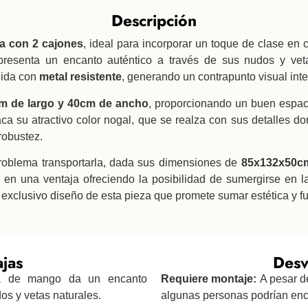
Descripción
a con 2 cajones
, ideal para incorporar un toque de clase en
presenta un encanto auténtico a través de sus nudos y vet
uida con
metal resistente
, generando un contrapunto visual inte
cm de largo y 40cm de ancho
, proporcionando un buen espa
ca su atractivo color nogal, que se realza con sus detalles 
robustez.
problema transportarla, dada sus dimensiones de
85x132x50c
á en una ventaja ofreciendo la posibilidad de sumergirse en l
 exclusivo diseño de esta pieza que promete sumar estética y f
jas
Desv
 de mango da un encanto
Requiere montaje:
A pesar d
os y vetas naturales.
algunas personas podrían enc