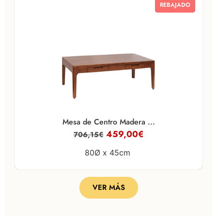
REBAJADO
Mesa de Centro Madera ...
459,00
€
706,15
€
80Ø x
45cm
VER MÁS