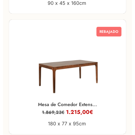
90 x
45 x
160cm
REBAJADO
Mesa de Comedor Extens...
1.215,00
€
1.869,23
€
180 x
77 x
95cm