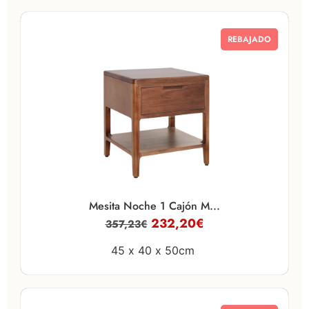
REBAJADO
Mesita Noche 1 Cajón M...
232,20
€
357,23
€
45 x
40 x
50cm