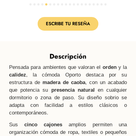
1
2
3
4
5
6
7
8
9
10
11
12
13
14
15
16
17
18
19
20
ESCRIBE TU RESEÑA
Descripción
Pensada para ambientes que valoran el
orden
y la
calidez
, la cómoda Oporto destaca por su
estructura de
madera de caoba
, con un acabado
que potencia su
presencia natural
en cualquier
dormitorio o zona de paso. Su diseño sobrio se
adapta con facilidad a estilos clásicos o
contemporáneos.
Sus
cinco cajones
amplios permiten una
organización cómoda de ropa, textiles o pequeños