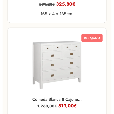
325,80
€
501,23
€
165 x
4 x
135cm
REBAJADO
Cómoda Blanca 8 Cajone...
819,00
€
1.260,00
€