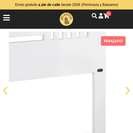
Envío gratuito
a pie de calle
desde 200€ (Península y Baleares)
0
REBAJADO