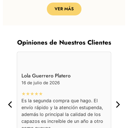
VER MÁS
Opiniones de Nuestros Clientes
Lola Guerrero Platero
Ge
16 de julio de 2026
16 
★★★★★
★
Es la segunda compra que hago. El
Con
envío rápido y la atención estupenda,
bol
además lo principal la calidad de los
ama
capazos es increíble de un año a otro
Une
como nuevos.
con