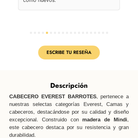
per
1
2
3
4
5
6
7
8
9
10
11
12
13
14
15
16
17
18
19
20
ESCRIBE TU RESEÑA
Descripción
CABECERO EVEREST BARROTES
, pertenece a
nuestras selectas categorías Everest, Camas y
cabeceros, destacándose por su calidad y diseño
excepcional. Construido con
madera de Mindi
,
este cabecero destaca por su resistencia y gran
durabilidad.