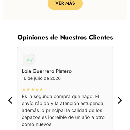
VER MÁS
Opiniones de Nuestros Clientes
Lola Guerrero Platero
Ge
16 de julio de 2026
16 
★★★★★
★
Es la segunda compra que hago. El
Con
envío rápido y la atención estupenda,
bol
además lo principal la calidad de los
ama
capazos es increíble de un año a otro
Une
como nuevos.
con