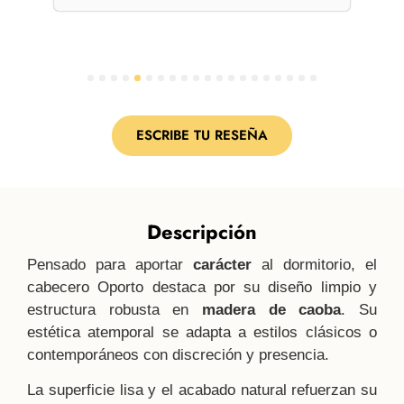
per
1
2
3
4
5
6
7
8
9
10
11
12
13
14
15
16
17
18
19
20
ESCRIBE TU RESEÑA
Descripción
Pensado para aportar
carácter
al dormitorio, el
cabecero Oporto destaca por su diseño limpio y
estructura robusta en
madera de caoba
. Su
estética atemporal se adapta a estilos clásicos o
contemporáneos con discreción y presencia.
La superficie lisa y el acabado natural refuerzan su