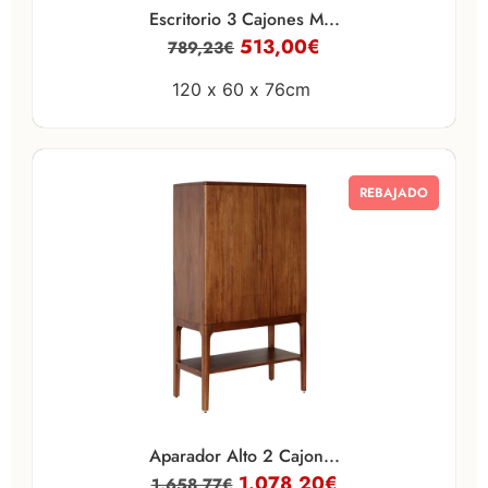
Escritorio 3 Cajones M...
513,00
€
789,23
€
120 x
60 x
76cm
REBAJADO
Aparador Alto 2 Cajon...
1.078,20
€
1.658,77
€