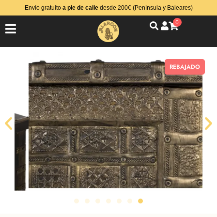
Envío gratuito
a pie de calle
desde 200€ (Península y Baleares)
0
REBAJADO