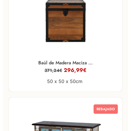
Baúl de Madera Maciza ...
296,99
€
371,24
€
50 x
50 x
50cm
REBAJADO