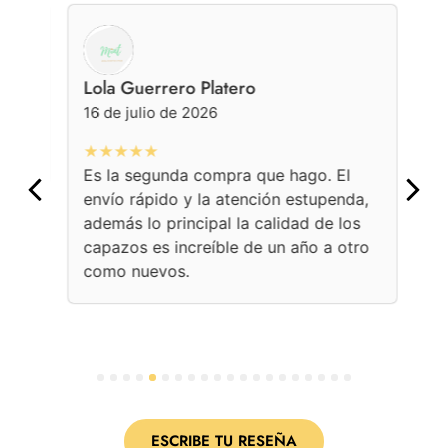
Lola Guerrero Platero
Ge
16 de julio de 2026
16 
★★★★★
★
Es la segunda compra que hago. El
Con
envío rápido y la atención estupenda,
bol
además lo principal la calidad de los
ama
capazos es increíble de un año a otro
Une
como nuevos.
con
per
1
2
3
4
5
6
7
8
9
10
11
12
13
14
15
16
17
18
19
20
ESCRIBE TU RESEÑA