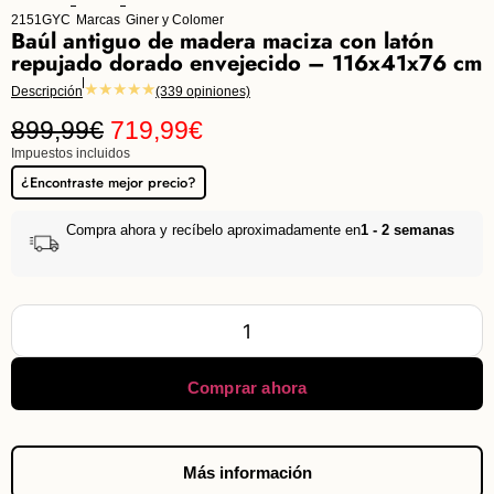
2151GYC
Marcas
Giner y Colomer
Baúl antiguo de madera maciza con latón
repujado dorado envejecido – 116x41x76 cm
★★★★★
Descripción
(339 opiniones)
899,99
€
719,99
€
Impuestos incluidos
¿Encontraste mejor precio?
Compra ahora y recíbelo aproximadamente en
1 - 2 semanas
Comprar ahora
Más información