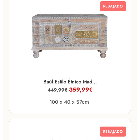
REBAJADO
Baúl Estilo Étnico Mad...
359,99
€
449,99
€
100 x
40 x
57cm
REBAJADO