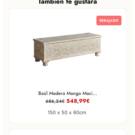
También te gustará
REBAJADO
Baúl Madera Mango Maci...
548,99
€
686,24
€
150 x
50 x
60cm