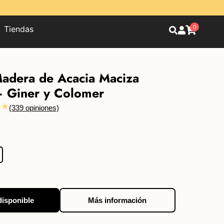
0
Tiendas
adera de Acacia Maciza
 Giner y Colomer
★★
(339 opiniones)
disponible
Más información