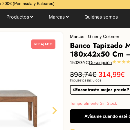
 200€ (Península y Baleares)
Productos
Marcas
Quiénes somos
Marcas
Giner y Colomer
Banco Tapizado M
REBAJADO
180x42x50 Cm –
★★★
1502GYC
Descripción
393,74
€
314,99
€
Impuestos incluidos
¿Encontraste mejor precio?
Temporalmente Sin Stock
Avísame cuando esté 