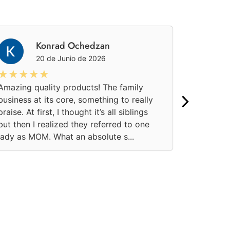
Konrad Ochedzan
20 de Junio de 2026
★★★★★
★★★
Amazing quality products! The family
Una aten
business at its core, something to really
pedido on
praise. At first, I thought it’s all siblings
momento.
but then I realized they referred to one
confianza
lady as MOM. What an absolute s...
soluciona