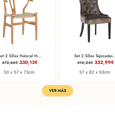
et 2 Sillas Natural M...
Set 2 Sillas Tapizadas..
330,13
€
332,99
€
412,66
€
416,24
€
50 x
57 x
73cm
57 x
62 x
93cm
VER MÁS