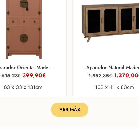
arador Oriental Made...
Aparador Natural Mader
399,90
€
1.270,00
615,23
€
1.953,85
€
63 x
33 x
131cm
162 x
41 x
83cm
VER MÁS