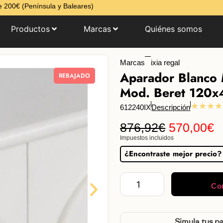
 200€ (Península y Baleares)
Productos
Marcas
Quiénes somos
Marcas
ixia regal
Aparador Blanco 
REBAJADO
Mod. Beret 120x
★★★★
612240IX
Descripción
876,92
€
570,00
€
Impuestos incluidos
¿Encontraste mejor precio?
Co
Simula tus p