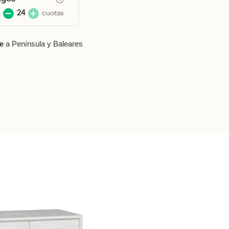
24
cuotas
le
a Península y Baleares