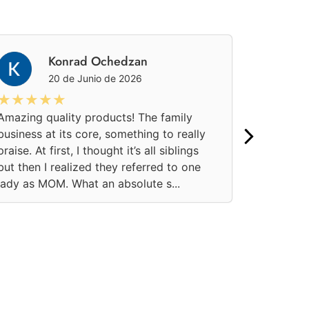
Konrad Ochedzan
20 de Junio de 2026
★★★★★
★★★
Amazing quality products! The family
Una aten
business at its core, something to really
pedido on
praise. At first, I thought it’s all siblings
momento.
but then I realized they referred to one
confianza
lady as MOM. What an absolute s...
soluciona