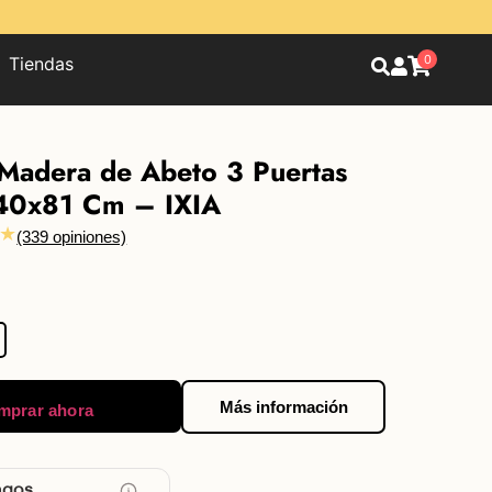
0
Tiendas
Madera de Abeto 3 Puertas
40x81 Cm – IXIA
★
(339 opiniones)
Más información
mprar ahora
agos