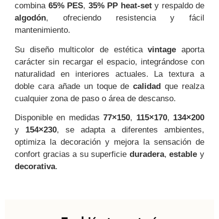
combina
65% PES
,
35% PP heat-set
y respaldo de
algodón
, ofreciendo resistencia y fácil
mantenimiento.
Su diseño multicolor de estética
vintage
aporta
carácter sin recargar el espacio, integrándose con
naturalidad en interiores actuales. La textura a
doble cara añade un toque de
calidad
que realza
cualquier zona de paso o área de descanso.
Disponible en medidas
77×150
,
115×170
,
134×200
y
154×230
, se adapta a diferentes ambientes,
optimiza la decoración y mejora la sensación de
confort gracias a su superficie
duradera
,
estable
y
decorativa
.