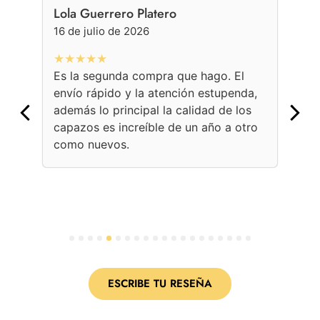
Lola Guerrero Platero
Ge
16 de julio de 2026
16 
★★★★★
★
Es la segunda compra que hago. El
Con
envío rápido y la atención estupenda,
bol
además lo principal la calidad de los
ama
capazos es increíble de un año a otro
Une
como nuevos.
con
per
1
2
3
4
5
6
7
8
9
10
11
12
13
14
15
16
17
18
19
20
ESCRIBE TU RESEÑA