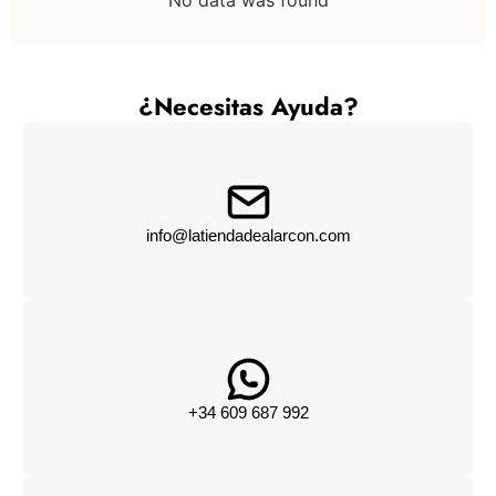
No data was found
¿Necesitas Ayuda?
info@latiendadealarcon.com
+34 609 687 992