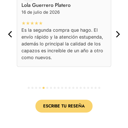
Lola Guerrero Platero
Ge
16 de julio de 2026
16 
★★★★★
★
Es la segunda compra que hago. El
Con
envío rápido y la atención estupenda,
bol
además lo principal la calidad de los
ama
capazos es increíble de un año a otro
Une
como nuevos.
con
per
1
2
3
4
5
6
7
8
9
10
11
12
13
14
15
16
17
18
19
20
ESCRIBE TU RESEÑA