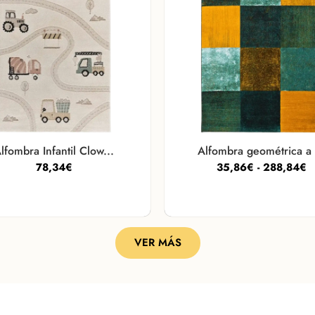
lfombra Infantil Clow...
Alfombra geométrica a .
78,34
€
35,86
€
-
288,84
€
VER MÁS