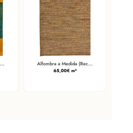
..
Alfombra a Medida (Rec...
65,00
€
m²