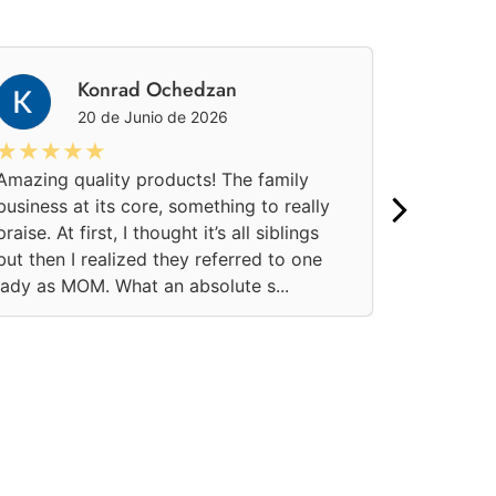
Konrad Ochedzan
20 de Junio de 2026
★★★★★
★★★
Amazing quality products! The family
Una aten
business at its core, something to really
pedido on
praise. At first, I thought it’s all siblings
momento.
but then I realized they referred to one
confianza
lady as MOM. What an absolute s...
soluciona