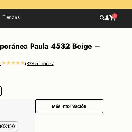
0
Tiendas
poránea Paula 4532 Beige –
★★★★★
n
(339 opiniones)
Más información
80X150