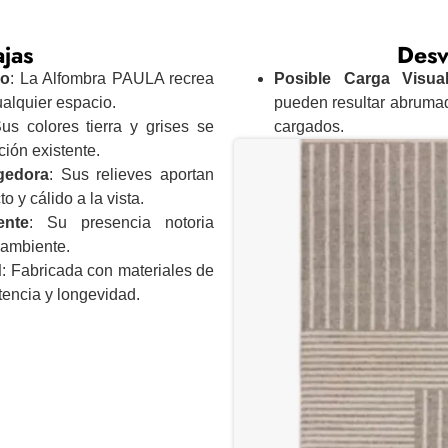
jas
Desv
co
: La Alfombra PAULA recrea
Posible Carga Visua
ualquier espacio.
pueden resultar abruma
Sus colores tierra y grises se
cargados.
ión existente.
gedora
: Sus relieves aportan
o y cálido a la vista.
ente
: Su presencia notoria
 ambiente.
d
: Fabricada con materiales de
stencia y longevidad.