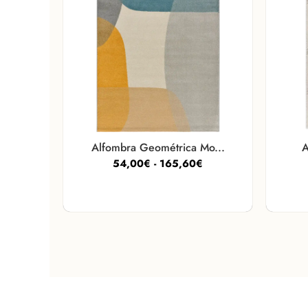
Alfombra Geométrica Mo...
A
54,00
€
-
165,60
€