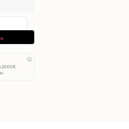
ra
 a 2000€
r.