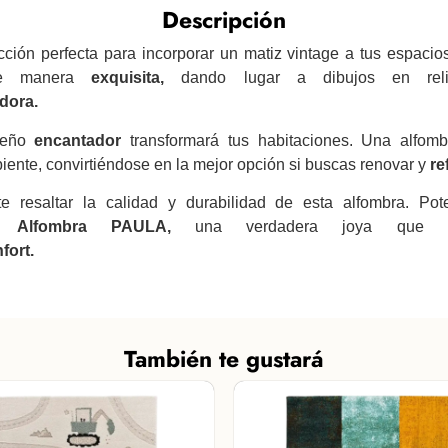
Descripción
cción perfecta para incorporar un matiz vintage a tus espacios
de manera
exquisita,
dando lugar a dibujos en rel
dora.
iseño
encantador
transformará tus habitaciones. Una alfom
iente, convirtiéndose en la mejor opción si buscas renovar y
re
e resaltar la calidad y durabilidad de esta alfombra. Pot
la
Alfombra PAULA,
una verdadera joya que com
fort.
También te gustará