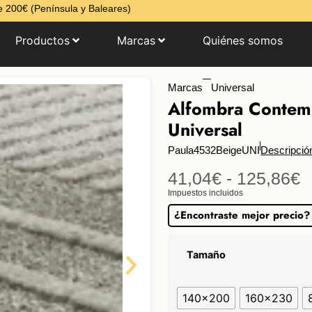
 200€ (Península y Baleares)
Productos
Marcas
Quiénes somos
Marcas
Universal
Alfombra Contem
Universal
Paula4532BeigeUNI
Descripció
41,04
€
-
125,86
€
Impuestos incluidos
¿Encontraste mejor precio?
Tamaño
140x200
160x230