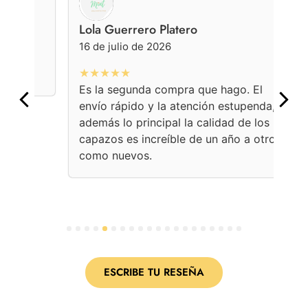
Lola Guerrero Platero
Ge
16 de julio de 2026
16 
★★★★★
★
Es la segunda compra que hago. El
Con
envío rápido y la atención estupenda,
bol
además lo principal la calidad de los
ama
capazos es increíble de un año a otro
Une
como nuevos.
con
per
1
2
3
4
5
6
7
8
9
10
11
12
13
14
15
16
17
18
19
20
ESCRIBE TU RESEÑA