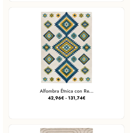
Alfombra Étnica con Re...
42,96
€
-
131,74
€