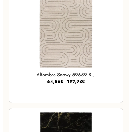
Alfombra Snowy 59659 B...
64,56
€
-
197,98
€