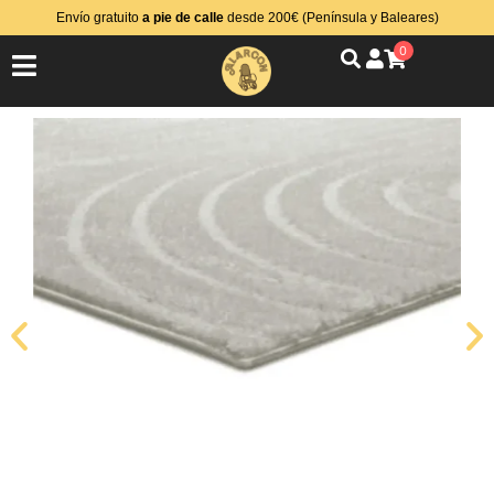
Envío gratuito
a pie de calle
desde 200€ (Península y Baleares)
0