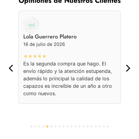
Opiniones de Nuestros Clientes
Lola Guerrero Platero
Ge
16 de julio de 2026
16 
★★★★★
★
Es la segunda compra que hago. El
Con
envío rápido y la atención estupenda,
bol
además lo principal la calidad de los
ama
capazos es increíble de un año a otro
Une
como nuevos.
con
per
1
2
3
4
5
6
7
8
9
10
11
12
13
14
15
16
17
18
19
20