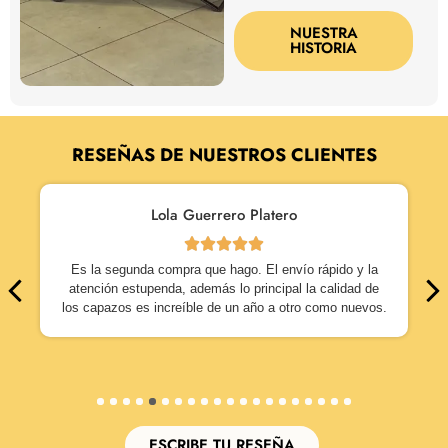
NUESTRA
HISTORIA
RESEÑAS DE NUESTROS CLIENTES
Lola Guerrero Platero
Es la segunda compra que hago. El envío rápido y la
atención estupenda, además lo principal la calidad de
los capazos es increíble de un año a otro como nuevos.
1
2
3
4
5
6
7
8
9
10
11
12
13
14
15
16
17
18
19
20
ESCRIBE TU RESEÑA