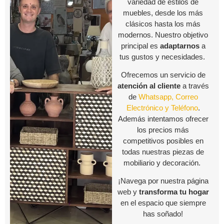
variedad de estilos de
muebles, desde los más
clásicos hasta los más
modernos. Nuestro objetivo
principal es
adaptarnos
a
tus gustos y necesidades.
Ofrecemos un servicio de
atención al cliente
a través
de
Whatsapp, Correo
Electrónico y Teléfono
.
Además intentamos ofrecer
los precios más
competitivos posibles en
todas nuestras piezas de
mobiliario y decoración.
¡Navega por nuestra página
web y
transforma tu hogar
en el espacio que siempre
has soñado!