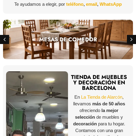
Te ayudamos a elegir, por
teléfono
,
email
,
WhatsApp
MESAS DE COMEDOR
TIENDA DE MUEBLES
Y DECORACIÓN EN
BARCELONA
En
La Tienda de Alarcón
,
llevamos
más de 50 años
ofreciendo
la mejor
selección
de muebles y
decoración
para tu hogar.
Contamos con una gran